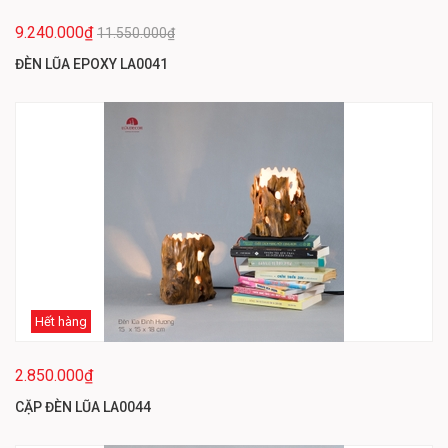
9.240.000₫
11.550.000₫
ĐÈN LŨA EPOXY LA0041
Hết hàng
2.850.000₫
CẶP ĐÈN LŨA LA0044