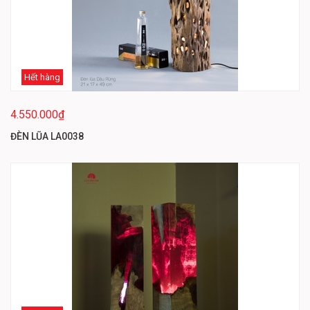
Hết hàng
4.550.000₫
ĐÈN LŨA LA0038