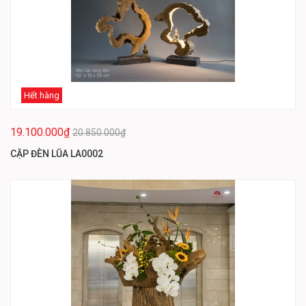
Hết hàng
19.100.000₫
20.850.000₫
CẶP ĐÈN LŨA LA0002