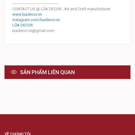
--------------------------------------
CONTACT US @ LŨA DECOR - Art and Craft manufacturer
www.luadecor.vn
instagram.com/luadecor.vn
LŨA DECOR
luadecor.vn@gmail.com
SẢN PHẨM LIÊN QUAN
VỀ CHÚNG TÔI