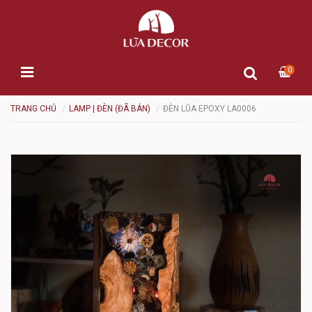
0
TRANG CHỦ
LAMP | ĐÈN (ĐÃ BÁN)
ĐÈN LŨA EPOXY LA0006