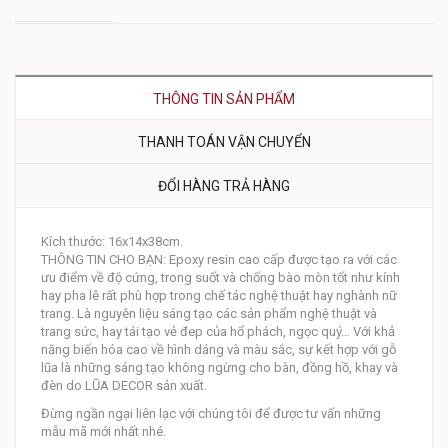
THÔNG TIN SẢN PHẨM
THANH TOÁN VẬN CHUYỂN
ĐỔI HÀNG TRẢ HÀNG
Kích thước: 16x14x38cm.
THÔNG TIN CHO BẠN: Epoxy resin cao cấp được tạo ra với các
ưu điểm về độ cứng, trong suốt và chống bào mòn tốt như kính
hay pha lê rất phù hợp trong chế tác nghệ thuật hay nghành nữ
trang. Là nguyên liệu sáng tạo các sản phẩm nghệ thuật và
trang sức, hay tái tạo vẻ đep của hổ phách, ngọc quý… Với khả
năng biến hóa cao về hình dáng và màu sắc, sự kết hợp với gỗ
lũa là những sáng tạo không ngừng cho bàn, đồng hồ, khay và
đèn do LŨA DECOR sản xuất.
Đừng ngần ngại liên lạc với chúng tôi để được tư vấn những
mẫu mã mới nhất nhé.