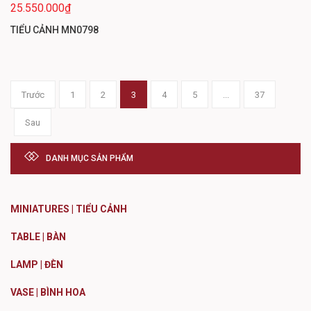
25.550.000₫
TIỂU CẢNH MN0798
Trước
1
2
3
4
5
...
37
Sau
DANH MỤC SẢN PHẨM
MINIATURES | TIỂU CẢNH
TABLE | BÀN
LAMP | ĐÈN
VASE | BÌNH HOA