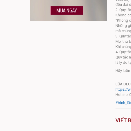
đều đại d
2. Quy tắc
Không có 
"Không có
Những gì 
mà chúng 
3. Quy tắ
Mọi thứ 
Khi chúng
4. Quy tắ
Quy tắc n
là lý do 
Hãy luôn
——
LŨA DEC
https://
Hotline:
#bình_lũ
VIẾT 