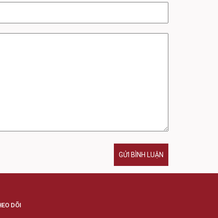
GỬI BÌNH LUẬN
HEO DÕI