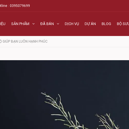
tline : 0395079699
IỆU
SẢN PHẨM
ĐÃ BÁN
DỊCH VỤ
DỰ ÁN
BLOG
BỘ SƯ
ĐỘ GIÚP BẠN LUÔN HẠNH PHÚC