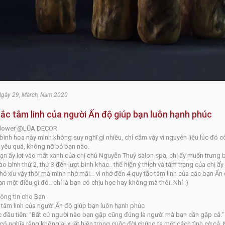
Ngày 29, March, Năm 2020
tắc tâm linh của người Ấn độ giúp bạn luôn hạnh phúc
flower @LŨA DECOR
ình hoa này mình không suy nghĩ gì nhiều, chỉ cắm vậy vì nguyên liệu lúc đó c
 yêu quá, không nỡ bỏ bạn nào.
ạn ấy lọt vào mắt xanh của chị chủ Nguyễn Thuỷ salon spa, chị ấy muốn trưng bà
ào bình thứ 2, thứ 3 đến lượt bình khác.. thể hiện ý thích và tâm trạng của chị ấ
ỏ xíu vậy thôi mà mình nhớ mãi... vì nhớ đến 4 quy tắc tâm linh của các bạn Ấ
n một điều gì đó.. chỉ là bạn có chịu học hay không mà thôi. Nhỉ
:)
ông tin cho Bạn
 tâm linh của người Ấn độ giúp bạn luôn hạnh phúc
c đầu tiên: "Bất cứ người nào bạn gặp cũng đúng là người mà bạn cần gặp cả."
có nghĩa rằng không ai xuất hiện trong cuộc đời chúng ta một cách tình cờ cả. 