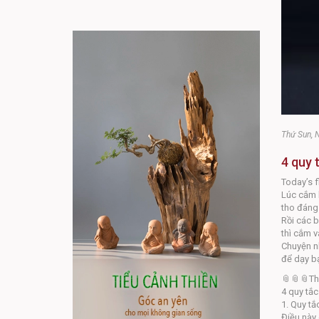
Thứ Sun, 
4 quy 
Today’s 
Lúc cắm b
tho đáng
Rồi các b
thì cắm v
Chuyện nh
để dạy bạ
📎📎📎Th
4 quy tắc
1. Quy tắ
Điều này 