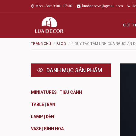
Mon - Sat: 9:00 - 17:30
luadecor.vn@gmail.com
Ho
GIỚI TH
TRANG CHỦ
BLOG
4 QUY TẮC TÂM LINH CỦA NGƯỜI ẤN 
DANH MỤC SẢN PHẨM
MINIATURES | TIỂU CẢNH
TABLE | BÀN
LAMP | ĐÈN
VASE | BÌNH HOA