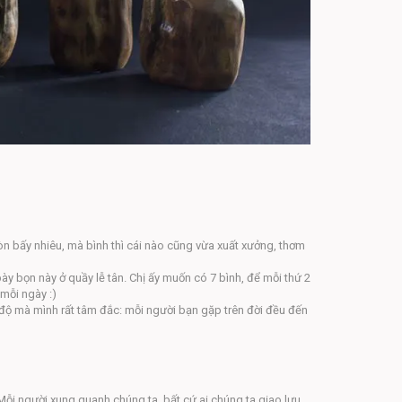
òn bấy nhiêu, mà bình thì cái nào cũng vừa xuất xưởng, thơm
y bọn này ở quầy lễ tân. Chị ấy muốn có 7 bình, để mỗi thứ 2
y mỗi ngày
:)
n độ mà mình rất tâm đắc: mỗi người bạn gặp trên đời đều đến
Mỗi người xung quanh chúng ta, bất cứ ai chúng ta giao lưu,