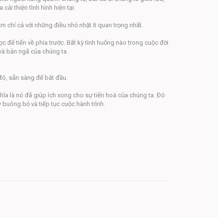
ải thiện tình hình hiện tại.
ậm chí cả với những điều nhỏ nhặt ít quan trọng nhất.
ọc để tiến về phía trước. Bất kỳ tình huống nào trong cuộc đời
 và bản ngã của chúng ta.
đó, sẵn sàng để bắt đầu.
ghĩa là nó đã giúp ích xong cho sự tiến hoá của chúng ta. Đó
y buông bỏ và tiếp tục cuộc hành trình.