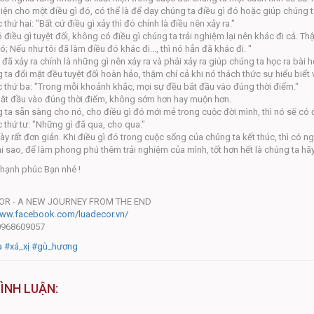
iện cho một điều gì đó, có thể là để dạy chúng ta điều gì đó hoặc giúp chúng ta c
 thứ hai: "Bất cứ điều gì xảy thì đó chính là điều nên xảy ra."
điều gì tuyệt đối, không có điều gì chúng ta trải nghiệm lại nên khác đi cả. Th
; Nếu như tôi đã làm điều đó khác đi..., thì nó hẳn đã khác đi. "
đã xảy ra chính là những gì nên xảy ra và phải xảy ra giúp chúng ta học ra bài h
ta đối mặt đều tuyệt đối hoàn hảo, thậm chí cả khi nó thách thức sự hiểu biết
c thứ ba: "Trong mỗi khoảnh khắc, mọi sự đều bắt đầu vào đúng thời điểm."
bắt đầu vào đúng thời điểm, không sớm hơn hay muộn hơn.
 ta sẵn sàng cho nó, cho điều gì đó mới mẻ trong cuộc đời mình, thì nó sẽ có 
c thứ tư: "Những gì đã qua, cho qua."
ày rất đơn giản. Khi điều gì đó trong cuộc sống của chúng ta kết thúc, thì có n
tại sao, để làm phong phú thêm trải nghiệm của mình, tốt hơn hết là chúng ta hã
 hạnh phúc Bạn nhé !
OR - A NEW JOURNEY FROM THE END
www.facebook.com/luadecor.vn/
 0968609057
a
#xá_xị
#gù_hương
BÌNH LUẬN: