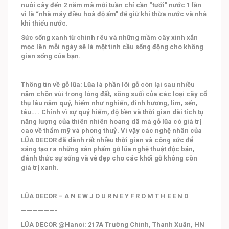
nuôi cây đến 2 năm mà mỗi tuần chỉ cần “tưới” nước 1 lần
vì là “nhà máy điều hoà độ ẩm” để giữ khi thừa nước và nhả
khi thiếu nước.
Sức sống xanh từ chính rêu và những mầm cây xinh xắn
mọc lên mỗi ngày sẽ là một tinh cầu sống động cho không
gian sống của bạn.
Thông tin về gỗ lũa: Lũa là phần lõi gỗ còn lại sau nhiều
năm chôn vùi trong lòng đất, sông suối của các loại cây cổ
thụ lâu năm quý, hiếm như nghiến, đinh hương, lim, sến,
táu… . Chính vì sự quý hiếm, độ bền và thời gian dài tích tụ
năng lượng của thiên nhiên hoang dã mà gỗ lũa có giá trị
cao về thẩm mỹ và phong thuỷ. Vì vậy các nghệ nhân của
LŨA DECOR đã dành rất nhiều thời gian và công sức để
sáng tạo ra những sản phẩm gỗ lũa nghệ thuật độc bản,
đánh thức sự sống và vẻ đẹp cho các khối gỗ không còn
giá trị xanh.
LŨA DECOR – A N E W J O U R N E Y F R O M T H E E N D
——————-
LŨA DECOR @Hanoi: 217A Trường Chinh, Thanh Xuân, HN