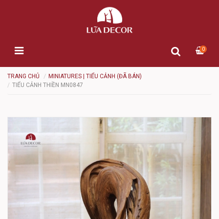
0
TRANG CHỦ
MINIATURES | TIỂU CẢNH (ĐÃ BÁN)
TIỂU CẢNH THIỀN MN0847