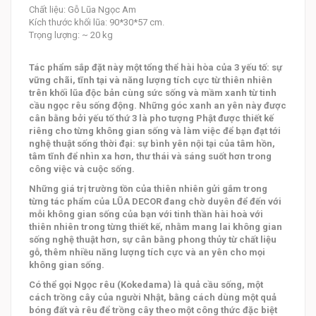
Chất liệu: Gỗ Lũa Ngọc Am
Kích thước khối lũa: 90*30*57 cm.
Trọng lượng: ~ 20 kg
Tác phẩm sắp đặt này một tổng thể hài hòa của 3 yếu tố: sự
vững chãi, tĩnh tại và năng lượng tích cực từ thiên nhiên
trên khối lũa độc bản cùng sức sống và mầm xanh từ tinh
cầu ngọc rêu sống động. Những góc xanh an yên này được
cân bằng bởi yếu tố thứ 3 là pho tượng Phật được thiết kế
riêng cho từng không gian sống và làm việc để bạn đạt tới
nghệ thuật sống thời đại: sự bình yên nội tại của tâm hồn,
tâm tĩnh để nhìn xa hơn, thư thái và sáng suốt hơn trong
công việc và cuộc sống.
Những giá trị trường tồn của thiên nhiên gửi gắm trong
từng tác phẩm của LŨA DECOR đang chờ duyên để đến với
mỗi không gian sống của bạn với tinh thần hài hoà với
thiên nhiên trong từng thiết kế, nhằm mang lai không gian
sống nghệ thuật hơn, sự cân bằng phong thủy từ chất liệu
gỗ, thêm nhiều năng lượng tích cực và an yên cho mọi
không gian sống.
Có thể gọi Ngọc rêu (Kokedama) là quả cầu sống, một
cách trồng cây của người Nhật, bằng cách dùng một quả
bóng đất và rêu để trồng cây theo một công thức đặc biệt