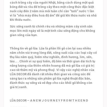
cách trồng cây của người Nhật, bằng cách dùng một quả
bóng đất và rêu để trồng cây theo một công thức đặc biệt
nuôi cây đến 2 năm mà mỗi tuần chỉ cần “tưới” nước 1 lần
vì là “nhà máy điều hoà độ ẩm” để giữ khi thừa nước và nhả
khi thiếu nước.
Sức sống xanh từ chính rêu và những mầm cây xinh xắn
mọc lên mỗi ngày sẽ là một tinh cầu sống động cho không
gian sống của bạn.
Thông tin về gỗ lũa: Lũa là phần lõi gỗ còn lại sau nhiều
năm chôn vùi trong lòng đất, sông suối của các loại cây cổ
thụ lâu năm quý, hiếm như nghiến, đinh hương, lim, sến,
táu… . Chính vì sự quý hiếm, độ bền và thời gian dài tích tụ
năng lượng của thiên nhiên hoang dã mà gỗ lũa có giá trị
cao về thẩm mỹ và phong thuỷ. Vì vậy các nghệ nhân của
LŨA DECOR đã dành rất nhiều thời gian và công sức để
sáng tạo ra những sản phẩm gỗ lũa nghệ thuật độc bản,
đánh thức sự sống và vẻ đẹp cho các khối gỗ không còn
giá trị xanh.
LŨA DECOR – A N E W J O U R N E Y F R O M T H E E N D