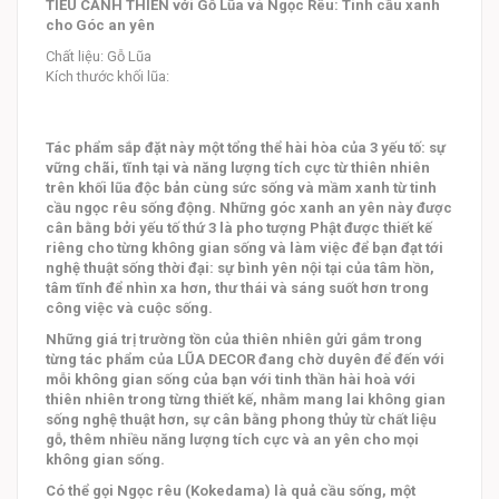
TIỂU CẢNH THIỀN với Gỗ Lũa và Ngọc Rêu: Tinh cầu xanh
cho Góc an yên
Chất liệu: Gỗ Lũa
Kích thước khối lũa:
Tác phẩm sắp đặt này một tổng thể hài hòa của 3 yếu tố: sự
vững chãi, tĩnh tại và năng lượng tích cực từ thiên nhiên
trên khối lũa độc bản cùng sức sống và mầm xanh từ tinh
cầu ngọc rêu sống động. Những góc xanh an yên này được
cân bằng bởi yếu tố thứ 3 là pho tượng Phật được thiết kế
riêng cho từng không gian sống và làm việc để bạn đạt tới
nghệ thuật sống thời đại: sự bình yên nội tại của tâm hồn,
tâm tĩnh để nhìn xa hơn, thư thái và sáng suốt hơn trong
công việc và cuộc sống.
Những giá trị trường tồn của thiên nhiên gửi gắm trong
từng tác phẩm của LŨA DECOR đang chờ duyên để đến với
mỗi không gian sống của bạn với tinh thần hài hoà với
thiên nhiên trong từng thiết kế, nhằm mang lai không gian
sống nghệ thuật hơn, sự cân bằng phong thủy từ chất liệu
gỗ, thêm nhiều năng lượng tích cực và an yên cho mọi
không gian sống.
Có thể gọi Ngọc rêu (Kokedama) là quả cầu sống, một