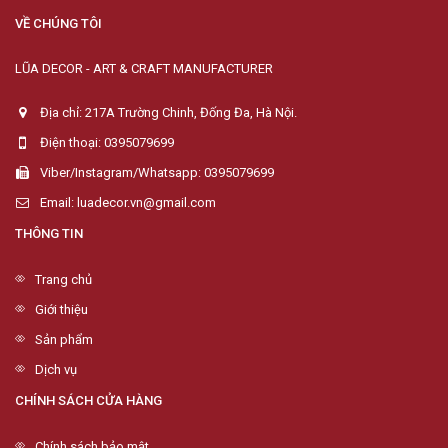
VỀ CHÚNG TÔI
LŨA DECOR - ART & CRAFT MANUFACTURER
Địa chỉ: 217A Trường Chinh, Đống Đa, Hà Nội.
Điện thoại: 0395079699
Viber/Instagram/Whatsapp: 0395079699
Email: luadecor.vn@gmail.com
THÔNG TIN
Trang chủ
Giới thiệu
Sản phẩm
Dịch vụ
CHÍNH SÁCH CỬA HÀNG
Chính sách bảo mật