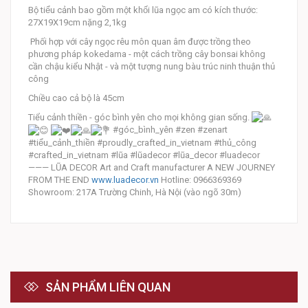
Bộ tiểu cảnh bao gồm một khối lũa ngọc am có kích thước:
27X19X19cm nặng 2,1kg
Phối hợp với cây ngọc rêu môn quan âm được trồng theo
phương pháp kokedama - một cách trồng cây bonsai không
cần chậu kiểu Nhật - và một tượng nung bàu trúc ninh thuận thủ
công
Chiều cao cả bộ là 45cm
Tiểu cảnh thiền - góc bình yên cho mọi không gian sống.
#góc_bình_yên #zen #zenart
#tiểu_cảnh_thiền #proudly_crafted_in_vietnam #thủ_công
#crafted_in_vietnam #lũa #lũadecor #lũa_decor #luadecor
——— LŨA DECOR Art and Craft manufacturer A NEW JOURNEY
FROM THE END
www.luadecor.vn
Hotline: 0966369369
Showroom: 217A Trường Chinh, Hà Nội (vào ngõ 30m)
SẢN PHẨM LIÊN QUAN