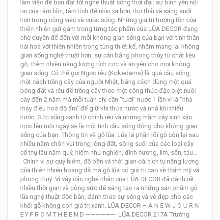
làm việc để bạn đạt tới nghệ thuật sống thời đại: sự bình yên nội
tại của tâm hồn, tâm tĩnh để nhìn xa hơn, thư thái và sáng suốt
hơn trong công việc và cuộc sống. Những giá trị trường tồn của
thiên nhiên gửi gắm trong từng tác phẩm của LŨA DECOR đang
chờ duyên để đến với mỗi không gian sống của bạn với tinh thần
hài hoà với thiên nhiên trong từng thiết kế, nhằm mang lai không
gian sống nghệ thuật hơn, sự cân bằng phong thủy từ chất liệu
gỗ, thêm nhiều năng lượng tích cực và an yên cho mọi không
gian sống. Có thể gọi Ngọc rêu (Kokedama) là quả cầu sống,
một cách trồng cây của người Nhật, bằng cách dùng một quả
bóng đất và rêu để trồng cây theo một công thức đặc biệt nuôi
cây đến 2 năm mà mỗi tuần chỉ cần “tưới” nước 1 lần vì là “nhà
máy điều hoà độ ẩm” để giữ khi thừa nước và nhả khi thiếu
nước. Sức sống xanh từ chính rêu và những mầm cây xinh xắn
mọc lên mỗi ngày sẽ là một tinh cầu sống động cho không gian
sống của bạn. Thông tin về gỗ lũa: Lũa là phần lõi gỗ còn lại sau
nhiều năm chôn vùi trong lòng đất, sông suối của các loại cây
cổ thụ lâu năm quý, hiếm như nghiến, đinh hương, lim, sến, táu…
. Chính vì sự quý hiếm, độ bền và thời gian dài tích tụ năng lượng
của thiên nhiên hoang dã mà gỗ lũa có giá trị cao về thẩm mỹ và
phong thuỷ. Vì vậy các nghệ nhân của LŨA DECOR đã dành rất
nhiều thời gian và công sức để sáng tạo ra những sản phẩm gỗ
lũa nghệ thuật độc bản, đánh thức sự sống và vẻ đẹp cho các
khối gỗ không còn giá trị xanh. LŨA DECOR – A N E W J O U R N
E Y F R O M T H E E N D ——————- LŨA DECOR 217A Trường