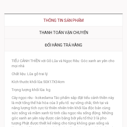
THÔNG TIN SẢN PHẨM
THANH TOÁN VẬN CHUYỂN
ĐỔI HÀNG TRẢ HÀNG
TIỂU CẢNH THIỀN với Gỗ Lũa và Ngọc Rêu: Góc xanh an yên cho
mọi nhà
Chất liệu: Lũa gỗ trai lý
Kích thước khối lũa:50X17X34cm
Trọng lượng khối lũa: kg
Cây ngọc rêu - kokedama Tác phẩm sắp đặt tiểu cảnh thiền này
là một tổng thể hài hòa của 3 yếu tố: sự vững chãi, tĩnh tại và
năng lượng tích cực từ thiên nhiên trên khối lũa độc bản cùng
sức sống và mầm xanh từ tinh cầu ngọc rêu sống động. Những
góc xanh an yên này được cân bằng bởi yếu tố thứ 3 là pho
tượng Phật được thiết kế riêng cho từng không gian sống và