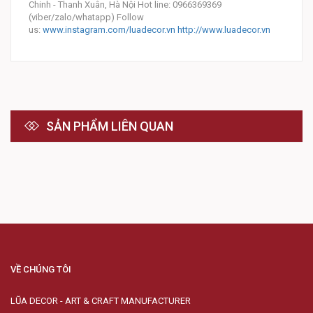
Chinh - Thanh Xuân, Hà Nội Hot line: 0966369369
(viber/zalo/whatapp) Follow
us:
www.instagram.com/luadecor.vn
http://www.luadecor.vn
SẢN PHẨM LIÊN QUAN
VỀ CHÚNG TÔI
LŨA DECOR - ART & CRAFT MANUFACTURER