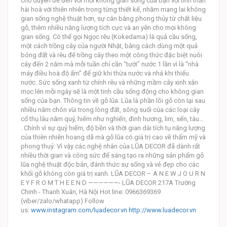
chờ duyên để đến với mỗi không gian sống của bạn với tinh thần
hài hoà với thiên nhiên trong từng thiết kế, nhằm mang lai không
gian sống nghệ thuật hơn, sự cân bằng phong thủy từ chất liệu
gỗ, thêm nhiều năng lượng tích cực và an yên cho mọi không
gian sống. Có thể gọi Ngọc rêu (Kokedama) là quả cầu sống,
một cách trồng cây của người Nhật, bằng cách dùng một quả
bóng đất và rêu để trồng cây theo một công thức đặc biệt nuôi
cây đến 2 năm mà mỗi tuần chỉ cần “tưới” nước 1 lần vì là “nhà
máy điều hoà độ ẩm” để giữ khi thừa nước và nhả khi thiếu
nước. Sức sống xanh từ chính rêu và những mầm cây xinh xắn
mọc lên mỗi ngày sẽ là một tinh cầu sống động cho không gian
sống của bạn. Thông tin về gỗ lũa: Lũa là phần lõi gỗ còn lại sau
nhiều năm chôn vùi trong lòng đất, sông suối của các loại cây
cổ thụ lâu năm quý, hiếm như nghiến, đinh hương, lim, sến, táu…
. Chính vì sự quý hiếm, độ bền và thời gian dài tích tụ năng lượng
của thiên nhiên hoang dã mà gỗ lũa có giá trị cao về thẩm mỹ và
phong thuỷ. Vì vậy các nghệ nhân của LŨA DECOR đã dành rất
nhiều thời gian và công sức để sáng tạo ra những sản phẩm gỗ
lũa nghệ thuật độc bản, đánh thức sự sống và vẻ đẹp cho các
khối gỗ không còn giá trị xanh. LŨA DECOR – A N E W J O U R N
E Y F R O M T H E E N D ——————- LŨA DECOR 217A Trường
Chinh - Thanh Xuân, Hà Nội Hot line: 0966369369
(viber/zalo/whatapp) Follow
us:
www.instagram.com/luadecor.vn
http://www.luadecor.vn