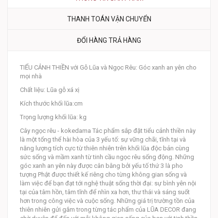
THANH TOÁN VẬN CHUYỂN
ĐỔI HÀNG TRẢ HÀNG
TIỂU CẢNH THIỀN với Gỗ Lũa và Ngọc Rêu: Góc xanh an yên cho
mọi nhà
Chất liệu: Lũa gỗ xá xị
Kích thước khối lũa:cm
Trọng lượng khối lũa: kg
Cây ngọc rêu - kokedama Tác phẩm sắp đặt tiểu cảnh thiền này
là một tổng thể hài hòa của 3 yếu tố: sự vững chãi, tĩnh tại và
năng lượng tích cực từ thiên nhiên trên khối lũa độc bản cùng
sức sống và mầm xanh từ tinh cầu ngọc rêu sống động. Những
góc xanh an yên này được cân bằng bởi yếu tố thứ 3 là pho
tượng Phật được thiết kế riêng cho từng không gian sống và
làm việc để bạn đạt tới nghệ thuật sống thời đại: sự bình yên nội
tại của tâm hồn, tâm tĩnh để nhìn xa hơn, thư thái và sáng suốt
hơn trong công việc và cuộc sống. Những giá trị trường tồn của
thiên nhiên gửi gắm trong từng tác phẩm của LŨA DECOR đang