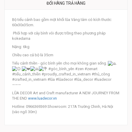
ĐỔI HÀNG TRẢ HÀNG
Bộ tiểu cảnh bao gồm một khối lũa Vàng tâm có kích thước:
60x30x35cm.
Phối hợp với cây bình vôi được trồng theo phương pháp
kokedama
Nặng: 6kg
Chiều cao cả bộ là 35cm
Tiểu cảnh thiền - góc bình yên cho mọi không gian sống.
#góc_bình_yên #zen #zenart
#tiểu_cảnh_thiền #proudly_crafted_in_vietnam #thủ_công
#crafted_in_vietnam #lũa #lũadecor #lũa_decor #luadecor
———
LŨA DECOR Art and Craft manufacturer A NEW JOURNEY FROM
THE END
www.luadecor.vn
Hotline: 0966369369 Showroom: 217A Trường Chinh, Hà Nội
(vào ngõ 30m)