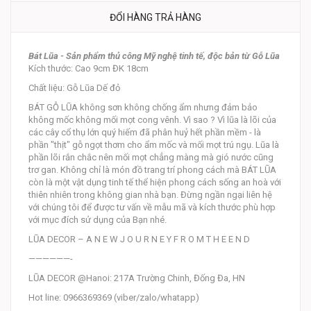
ĐỔI HÀNG TRẢ HÀNG
Bát Lũa - Sản phẩm thủ công Mỹ nghệ tinh tế, độc bản từ Gỗ Lũa
Kích thước: Cao 9cm ĐK 18cm
Chất liệu: Gỗ Lũa Dế đỏ
BÁT GỖ LŨA không sơn không chống ẩm nhưng đảm bảo
không mốc không mối mọt cong vênh. Vì sao ? Vì lũa là lõi của
các cây cổ thụ lớn quý hiếm đã phân huỷ hết phần mềm - là
phần "thịt" gỗ ngọt thơm cho ẩm mốc và mối mọt trú ngụ. Lũa là
phần lõi rắn chắc nên mối mọt chẳng màng mà gió nước cũng
trơ gan. Không chỉ là món đồ trang trí phong cách mà BÁT LŨA
còn là một vật dụng tinh tế thể hiện phong cách sống an hoà với
thiên nhiên trong không gian nhà bạn. Đừng ngần ngại liên hệ
với chúng tôi để được tư vấn về mẫu mã và kích thước phù hợp
với mục đích sử dụng của Bạn nhé.
LŨA DECOR – A N E W J O U R N E Y F R O M T H E E N D
——————-
LŨA DECOR @Hanoi: 217A Trường Chinh, Đống Đa, HN
Hot line: 0966369369 (viber/zalo/whatapp)