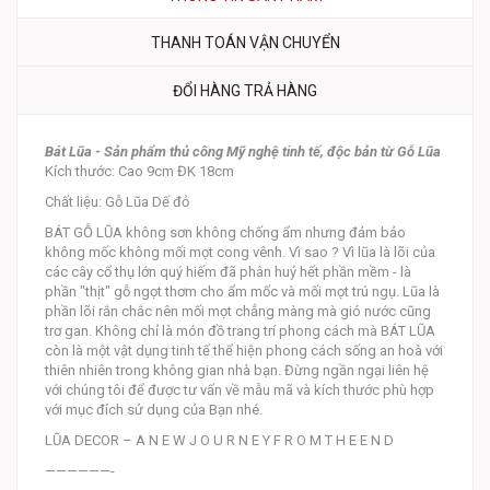
THANH TOÁN VẬN CHUYỂN
ĐỔI HÀNG TRẢ HÀNG
Bát Lũa - Sản phẩm thủ công Mỹ nghệ tinh tế, độc bản từ Gỗ Lũa
Kích thước: Cao 9cm ĐK 18cm
Chất liệu: Gỗ Lũa Dế đỏ
BÁT GỖ LŨA không sơn không chống ẩm nhưng đảm bảo
không mốc không mối mọt cong vênh. Vì sao ? Vì lũa là lõi của
các cây cổ thụ lớn quý hiếm đã phân huỷ hết phần mềm - là
phần "thịt" gỗ ngọt thơm cho ẩm mốc và mối mọt trú ngụ. Lũa là
phần lõi rắn chắc nên mối mọt chẳng màng mà gió nước cũng
trơ gan. Không chỉ là món đồ trang trí phong cách mà BÁT LŨA
còn là một vật dụng tinh tế thể hiện phong cách sống an hoà với
thiên nhiên trong không gian nhà bạn. Đừng ngần ngại liên hệ
với chúng tôi để được tư vấn về mẫu mã và kích thước phù hợp
với mục đích sử dụng của Bạn nhé.
LŨA DECOR – A N E W J O U R N E Y F R O M T H E E N D
——————-