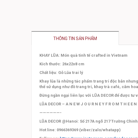
THÔNG TIN SẢN PHẨM
KHAY LŨA: Món quà tinh tế crafted in Vietnam
Kích thước: 26x22x8 cm
Chất liệu: Gỗ Lũa trai lý
Khay lũa là những tác phẩm trang trí độc bản nhưng
thể sử dụng như đồ trang trí, khay trà café, cắm hoa
Đừng ngần ngại liên lạc với LŨA DECOR để được tư
LŨA DECOR – A N E W J O U R N E Y F R O M T H E E N
——————-
LŨA DECOR @Hanoi: Số 217A ngõ 217 Trường Chinh
Hot line: 0966369369 (viber/zalo/whatapp)