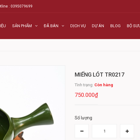
tline : 0395079699
IỆU
SẢN PHẨM
ĐÃ BÁN
DỊCH VỤ
DỰ ÁN
BLOG
BỘ SƯ
MIẾNG LÓT TR0217
Tình trạng:
Còn hàng
750.000₫
Số lượng