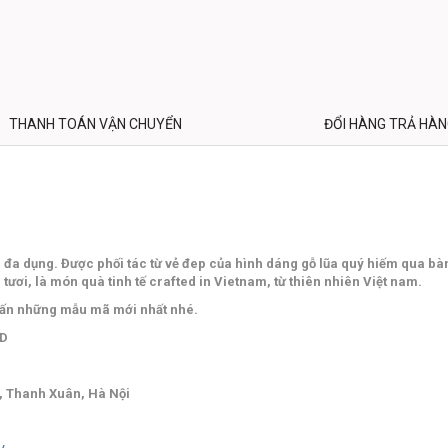
THANH TOÁN VẬN CHUYỂN
ĐỔI HÀNG TRẢ HÀ
 đa dụng. Được phối tác từ vẻ đep của hình dáng gỗ lũa quý hiếm qua bà
 tươi, là món quà tinh tế crafted in Vietnam, từ thiên nhiên Việt nam.
 vấn những mẫu mã mới nhất nhé.
 D
, Thanh Xuân, Hà Nội