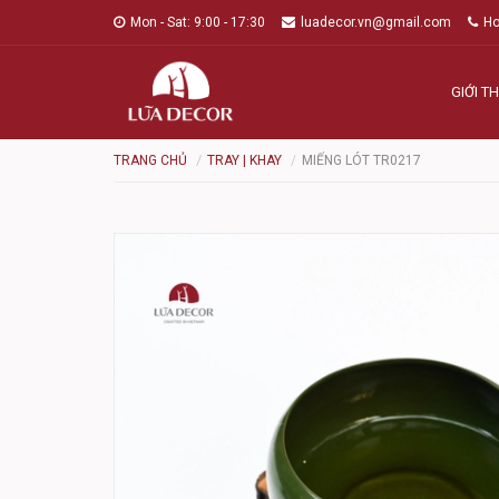
Mon - Sat: 9:00 - 17:30
luadecor.vn@gmail.com
Ho
GIỚI TH
TRANG CHỦ
TRAY | KHAY
MIẾNG LÓT TR0217