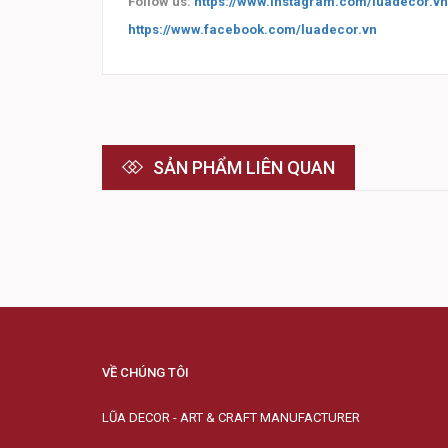
Follow us:
https://www.instagram.com/luadecor.vn
https://www.facebook.com/luadecor.vn
SẢN PHẨM LIÊN QUAN
VỀ CHÚNG TÔI
LŨA DECOR - ART & CRAFT MANUFACTURER