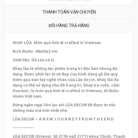
THANH TOÁN VẬN CHUYỂN
ĐỔI HÀNG TRẢ HÀNG
KHAY LŨA: Món quà tinh tế crafted in Vietnam
Kích thước: 48x42x2 cm
Chất liệu: Gỗ Lũa xá xị
Khay lũa là những tác phẩm trang trí độc bản nhưng đa
dụng. Được phối tác từ vẻ đep của hình dáng gỗ lũa quý
hiếm qua bàn tay nghệ nhân của Lũa decor, khay lũa đa
dụng có thể sử dụng như đồ trang trí, khay trà café, cắm
hoa tươi, là món quà tinh tế crafted in Vietnam, từ thiên
nhiên Việt nam.
Đừng ngần ngại liên lạc với LŨA DECOR để được tư vấn
những mẫu mã mới nhất nhé.
LŨA DECOR – A N E W J O U R N E Y F R O M T H E E N D
——————-
LŨA DECOR @Hanoi: Số 217A ngõ 217 Trường Chinh, Thanh