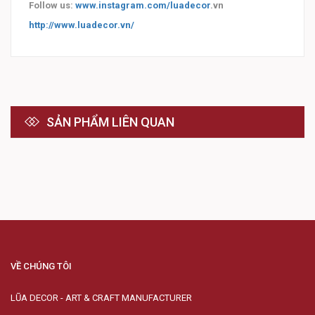
Follow us:
www.instagram.com/luadecor
.vn
http://www.luadecor.vn/
SẢN PHẨM LIÊN QUAN
VỀ CHÚNG TÔI
LŨA DECOR - ART & CRAFT MANUFACTURER