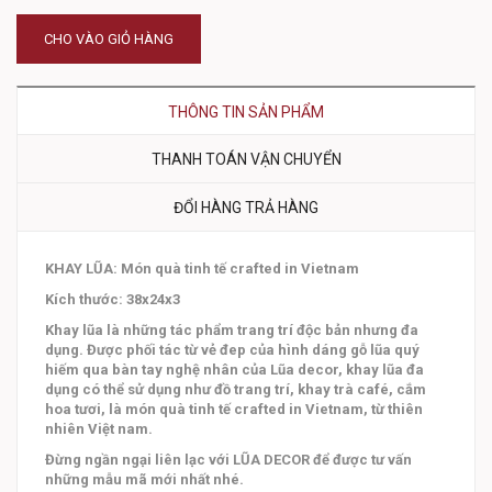
CHO VÀO GIỎ HÀNG
THÔNG TIN SẢN PHẨM
THANH TOÁN VẬN CHUYỂN
ĐỔI HÀNG TRẢ HÀNG
KHAY LŨA: Món quà tinh tế crafted in Vietnam
Kích thước: 38x24x3
Khay lũa là những tác phẩm trang trí độc bản nhưng đa
dụng. Được phối tác từ vẻ đep của hình dáng gỗ lũa quý
hiếm qua bàn tay nghệ nhân của Lũa decor, khay lũa đa
dụng có thể sử dụng như đồ trang trí, khay trà café, cắm
hoa tươi, là món quà tinh tế crafted in Vietnam, từ thiên
nhiên Việt nam.
Đừng ngần ngại liên lạc với LŨA DECOR để được tư vấn
những mẫu mã mới nhất nhé.