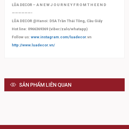
LŨA DECOR – A N E W J O U R N E Y F R O M T H E E N D
——————-
LŨA DECOR @Hanoi: D5A Trần Thái Tông, Cầu Giấy
Hot line: 0966369369 (viber/zalo/whatapp)
Follow us:
www.instagram.com/luadecor
.vn
http://www.luadecor.vn/
SẢN PHẨM LIÊN QUAN