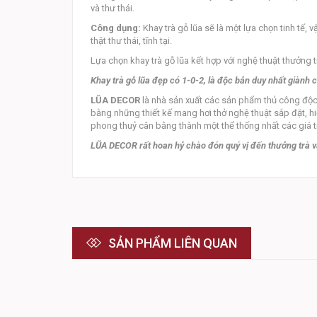
và thư thái.
Công dụng:
Khay trà gỗ lũa sẽ là một lựa chọn tinh tế,
thật thư thái, tĩnh tại.
Lựa chọn khay trà gỗ lũa kết hợp với nghệ thuật thưởng t
Khay trà gỗ lũa đẹp có 1-0-2, là độc bản duy nhất giành 
LŨA DECOR
là nhà sản xuất các sản phẩm thủ công độc
bằng những thiết kế mang hơi thở nghệ thuật sắp đặt, hi
phong thuỷ cân bằng thành một thể thống nhất các giá tr
LŨA DECOR rất hoan hỷ chào đón quý vị đến thưởng trà và
SẢN PHẨM LIÊN QUAN