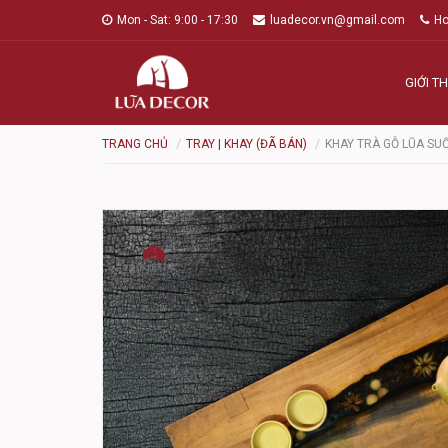
Mon - Sat: 9:00 - 17:30
luadecor.vn@gmail.com
Ho
GIỚI TH
TRANG CHỦ
TRAY | KHAY (ĐÃ BÁN)
KHAY TRÀ GỖ LŨA SU