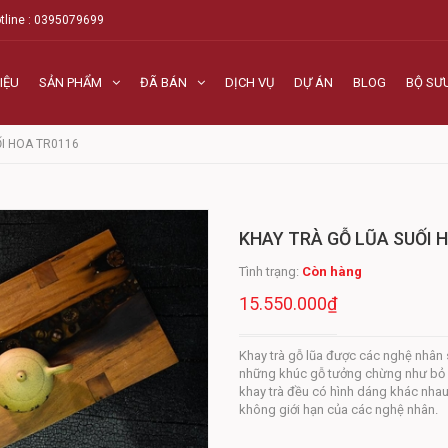
tline : 0395079699
IỆU
SẢN PHẨM
ĐÃ BÁN
DỊCH VỤ
DỰ ÁN
BLOG
BỘ SƯ
ỐI HOA TR0116
KHAY TRÀ GỖ LŨA SUỐI 
Tình trạng:
Còn hàng
15.550.000₫
Khay trà gỗ lũa được các nghệ nhân sá
những khúc gỗ tưởng chừng như bỏ đ
khay trà đều có hình dáng khác nhau
không giới hạn của các nghệ nhân.