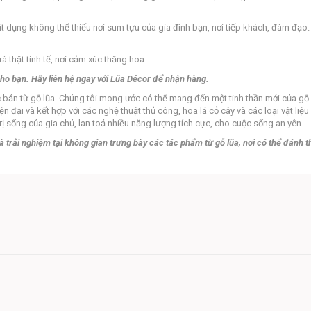
 vật dụng không thể thiếu nơi sum tựu của gia đình bạn, nơi tiếp khách, đàm đạ
rà thật tinh tế, nơi cảm xúc thăng hoa.
cho bạn. Hãy liên hệ ngay với Lũa Décor để nhận hàng.
 bản từ gỗ lũa. Chúng tôi mong ước có thể mang đến một tinh thần mới của gỗ
ện đại và kết hợp với các nghệ thuật thủ công, hoa lá cỏ cây và các loại vật li
ị sống của gia chủ, lan toả nhiều năng lượng tích cực, cho cuộc sống an yên.
 trải nghiệm tại không gian trưng bày các tác phẩm từ gỗ lũa, nơi có thể đánh 