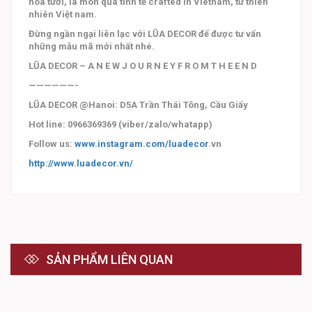
hoa tươi, là món quà tinh tế crafted in Vietnam, từ thiên
nhiên Việt nam.
Đừng ngần ngại liên lạc với LŨA DECOR để được tư vấn
những mẫu mã mới nhất nhé.
LŨA DECOR – A N E W J O U R N E Y F R O M T H E E N D
——————-
LŨA DECOR @Hanoi: D5A Trần Thái Tông, Cầu Giấy
Hot line: 0966369369 (viber/zalo/whatapp)
Follow us:
www.instagram.com/luadecor
.vn
http://www.luadecor.vn/
SẢN PHẨM LIÊN QUAN