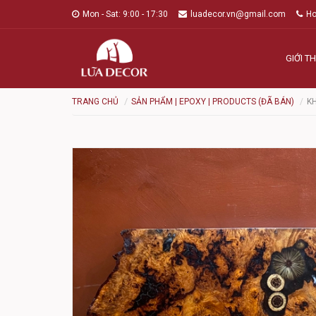
Mon - Sat: 9:00 - 17:30
luadecor.vn@gmail.com
Ho
GIỚI TH
TRANG CHỦ
SẢN PHẨM | EPOXY | PRODUCTS (ĐÃ BÁN)
K