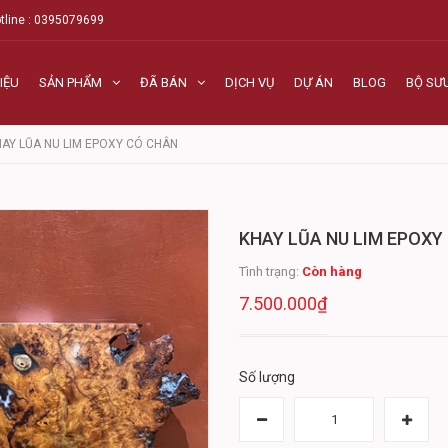
tline : 0395079699
IỆU
SẢN PHẨM
ĐÃ BÁN
DỊCH VỤ
DỰ ÁN
BLOG
BỘ SƯ
HAY LŨA NU LIM EPOXY CÓ CHÂN
KHAY LŨA NU LIM EPOXY
Tình trạng:
Còn hàng
7.500.000₫
Số lượng