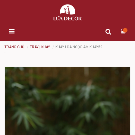
0
TRANG CHỦ
TRAY | KHAY
KHAY LŨA NGỌC AM-KHAY59