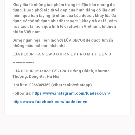
Khay lũa là những tác phẩm trang trí độc bản nhưng đa
dụng. Được phối tác từ vẻ đep của hình dáng gỗ lũa quý
hiếm qua bàn tay nghệ nhân của Lũa decor, khay lũa đa
dụng có thể sử dụng như đồ trang trí, khay trà café, cắm
hoa tươi, là món quà tinh tế crafted in Vietnam, từ thiên
nhiên Việt nam.
Đừng ngần ngại liên lạc với LŨA DECOR để được tư vấn
những mẫu mã mới nhất nhé.
LŨA DECOR – A N E W J O U R N E Y F R O M T H E E N D
——————-
LŨA DECOR @Hanoi: Số 217A Trường Chinh, Khương
Thượng, Đống Đa, Hà Nội
Hot line: 0966369369 (viber/zalo/whatapp)
Follow us:
https://www.instagram.com/luadecor.vn/
https://www.facebook.com/luadecor.vn