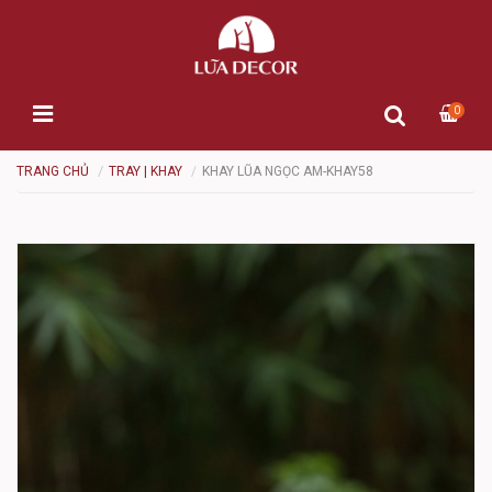
0
TRANG CHỦ
TRAY | KHAY
KHAY LŨA NGỌC AM-KHAY58