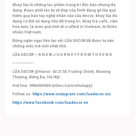
Khay lũa là những tác phẩm trang trí độc bản nhưng đa
dụng. Được phối tác từ vẻ đep của hình dáng gỗ lũa quý
hiếm qua bàn tay nghệ nhân của Lũa decor, khay lũa đa
dụng có thể sử dụng như đồ trang trí, khay trà café, cắm
hoa tươi, là món quà tinh tế crafted in Vietnam, từ thiên
nhiên Việt nam.
Đừng ngần ngại liên lạc với LŨA DECOR để được tư vấn
những mẫu mã mới nhất nhé.
LŨA DECOR – A N E W J O U R N E Y F R O M T H E E N D
——————-
LŨA DECOR @Hanoi: Số 217A Trường Chinh, Khương
Thượng, Đống Đa, Hà Nội
Hot line: 0966369369 (viber/zalo/whatapp)
Follow us:
https://www.instagram.com/luadecor.vn/
https://www.facebook.com/luadecor.vn