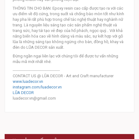
THÔNG TIN CHO BẠN: Epoxy resin cao cấp được tạo ra với các
ưu điểm về độ cứng, trong suốt và chống bào mòn tốt như kính
hay pha lê rất phù hợp trong chế tác nghệ thuật hay nghành nữ
trang. Là nguyên liệu sáng tạo các sản phẩm nghệ thuật và
trang sức, hay tái tạo vẻ đep của hổ phách, ngọc quý… Với khả
năng biến hóa cao về hình dáng và màu sắc, sự kết hợp với gỗ
lũa là những sáng tạo không ngừng cho bàn, đồng hồ, khay và
đèn do LŨA DECOR sản xuất.
Đừng ngần ngại liên lạc với chúng tôi để được tư vấn những
mẫu mã mới nhất nhé.
--------------------------------------
CONTACT US @ LŨA DECOR - Art and Craft manufacturer
www.luadecor.vn
instagram.com/luadecor.vn
LŨA DECOR
luadecor.vn@gmail.com