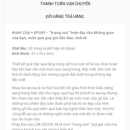
THANH TOÁN VẬN CHUYỂN
ĐỔI HÀNG TRẢ HÀNG
KHAY LŨA + EPOXY - “trang sức” hiện đại cho không gian
của bạn, món quà quý giá độc bản, tinh tế.
Chất liệu
: Gỗ Song sụ kết hợp với Epoxy.
Kích thước
: 37 x 23 x 3cm
Thiết kế quà hộp qùa tặng cùng với hoa tươi sẽ là lựa chọn hoàn
hảo khi bạn cần một món quà sang trọng, đẹp mắt, độc bản và
tinh tế dành tặng cho những người đặc biệt trong những dịp
đặc biệt.
Khay lũa epoxy là sự hài hòa kết nối giữa hình thức kiểu dáng
sang trọng hiện đại như ngọc quý hay hổ phách từ epoxy nhưng
khi chạm tay vào vẫn cảm thấy ấm áp mộc mạc của gỗ lũa. Là
những tác phẩm độc bản được phối tác từ vẻ đẹp của hình
dáng gỗ lũa quý hiếm qua bàn tay nghệ nhân làm mộc, thợ thủ
công đổ epoxy và những nghệ nhân sơn mài để có đươc một
tạo tác hoàn hảo.
Khay lũa của LŨA DECOR sẽ là món “trang sức” quý giá của mọi
phòng khách hay văn phòng hiện đại.