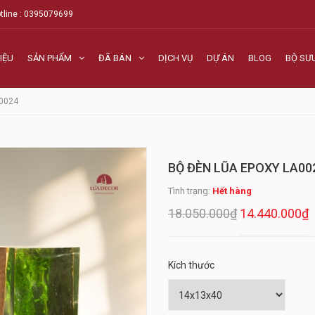
tline : 0395079699
IỆU
SẢN PHẨM
ĐÃ BÁN
DỊCH VỤ
DỰ ÁN
BLOG
BỘ SƯ
0024
BỘ ĐÈN LŨA EPOXY LA00
Tình trạng:
Hết hàng
18.050.000₫
14.440.000₫
Kích thước