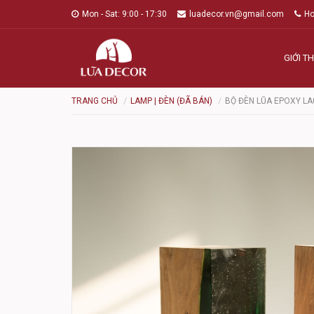
Mon - Sat: 9:00 - 17:30
luadecor.vn@gmail.com
Ho
GIỚI TH
TRANG CHỦ
LAMP | ĐÈN (ĐÃ BÁN)
BỘ ĐÈN LŨA EPOXY LA