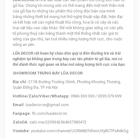
gỗ lũa. Chúng tôi mong ước có thể mang đến một tinh thần mới
của gỗ lũa từ những tác phẩm thủ công độc bản của mình
bằng những thiết kế mang hơi thở nghệ thuật sắp đặt, hiện đại
và kết hợp với các nghệ thuật thủ công, hoa lá cỏ cây và các
loại vật liệu cao cấp khác. Để mỗi không gian sống có các yếu
tố phong thuỷ cân bằng thành một thể thống nhất các giá trị
sống của gia chủ, lan toả nhiều năng lượng tích cực, cho cuộc
sống an yên.
LŨA DECOR rất hoan hỷ chào đón quý vị đến thưởng trà và trải
nghiệm tại không gian trưng bày các tác phẩm từ gỗ lũa, nơi có
thể đánh thức ngũ quan và khai mở năng lượng tích cực của bạn.
SHOWROOM TRƯNG BÀY LŨA DECOR
Địa chỉ:
217A Đường Trường Chinh, Phường Khương Thượng,
Quận Đống Đa, TP. Hà Nội
Hotline/Zalo/Viber/Whatapp:
0966 369 369 / 0395 079 699
Email:
luadecor.vn@gmail.com
Fanpage:
fb.com/luadecor.vn
ZaloOA:
zalo.me/2209342564657585472
Youtube:
youtube.com/channel/UCRM82fnReoUVyBCTPxA6kSg