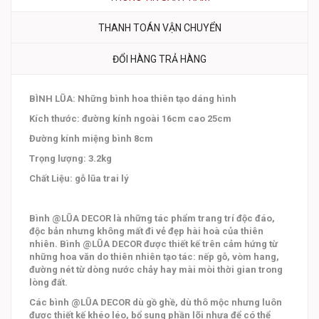
THANH TOÁN VẬN CHUYỂN
ĐỔI HÀNG TRẢ HÀNG
BÌNH LŨA: Những bình hoa thiên tạo dáng hình
Kích thước: đường kính ngoài 16cm cao 25cm
Đường kính miệng bình 8cm
Trọng lượng: 3.2kg
Chất Liệu: gỗ lũa trai lý
Bình @LŨA DECOR là những tác phẩm trang trí độc đáo,
độc bản nhưng không mất đi vẻ đẹp hài hoà của thiên
nhiên. Bình @LŨA DECOR được thiết kế trên cảm hứng từ
những hoa văn do thiên nhiên tạo tác: nếp gỗ, vòm hang,
đường nét từ dòng nước chảy hay mài mòi thời gian trong
lòng đất.
Các bình @LŨA DECOR dù gồ ghề, dù thô mộc nhưng luôn
được thiết kế khéo léo, bổ sung phần lõi nhựa để có thể