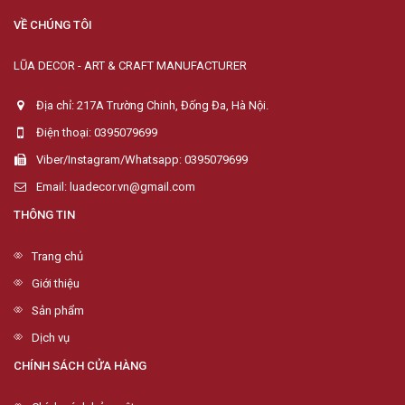
VỀ CHÚNG TÔI
LŨA DECOR - ART & CRAFT MANUFACTURER
Địa chỉ: 217A Trường Chinh, Đống Đa, Hà Nội.
Điện thoại: 0395079699
Viber/Instagram/Whatsapp: 0395079699
Email: luadecor.vn@gmail.com
THÔNG TIN
Trang chủ
Giới thiệu
Sản phẩm
Dịch vụ
CHÍNH SÁCH CỬA HÀNG