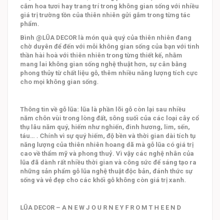
cắm hoa tươi hay trang trí trong không gian sống với nhiều
giá trị trường tồn của thiên nhiên gửi gắm trong từng tác
phẩm.
Bình @LŨA DECOR là món quà quý của thiên nhiên đang
chờ duyên để đến với mỗi không gian sống của bạn với tinh
thần hài hoà với thiên nhiên trong từng thiết kế, nhằm
mang lai không gian sống nghệ thuật hơn, sự cân bằng
phong thủy từ chất liệu gỗ, thêm nhiều năng lượng tích cực
cho mọi không gian sống.
Thông tin về gỗ lũa: lũa là phần lõi gỗ còn lại sau nhiều
năm chôn vùi trong lòng đất, sông suối của các loại cây cổ
thụ lâu năm quý, hiếm như nghiến, đinh hương, lim, sến,
táu… . Chính vì sự quý hiếm, độ bền và thời gian dài tích tụ
năng lượng của thiên nhiên hoang dã mà gỗ lũa có giá trị
cao về thẩm mỹ và phong thuỷ. Vì vậy các nghệ nhân của
lũa đã dành rất nhiều thời gian và công sức để sáng tạo ra
những sản phẩm gỗ lũa nghệ thuật độc bản, đánh thức sự
sống và vẻ đẹp cho các khối gỗ không còn giá trị xanh.
LŨA DECOR – A N E W J O U R N E Y F R O M T H E E N D