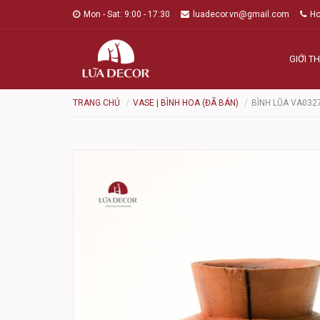
Mon - Sat: 9:00 - 17:30
luadecor.vn@gmail.com
Ho
GIỚI TH
TRANG CHỦ
VASE | BÌNH HOA (ĐÃ BÁN)
BÌNH LŨA VA032