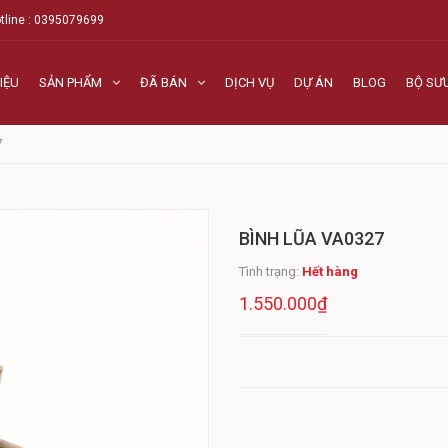
tline : 0395079699
IỆU
SẢN PHẨM
ĐÃ BÁN
DỊCH VỤ
DỰ ÁN
BLOG
BỘ SƯ
7
BÌNH LŨA VA0327
Tình trạng:
Hết hàng
1.550.000₫