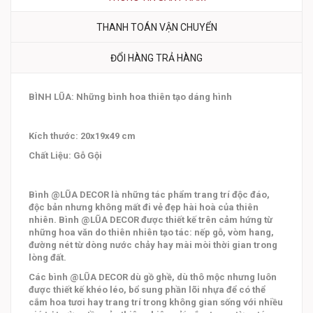
THANH TOÁN VẬN CHUYỂN
ĐỔI HÀNG TRẢ HÀNG
BÌNH LŨA: Những bình hoa thiên tạo dáng hình
Kích thước: 20x19x49 cm
Chất Liệu: Gỗ Gội
Bình @LŨA DECOR là những tác phẩm trang trí độc đáo,
độc bản nhưng không mất đi vẻ đẹp hài hoà của thiên
nhiên. Bình @LŨA DECOR được thiết kế trên cảm hứng từ
những hoa văn do thiên nhiên tạo tác: nếp gỗ, vòm hang,
đường nét từ dòng nước chảy hay mài mòi thời gian trong
lòng đất.
Các bình @LŨA DECOR dù gồ ghề, dù thô mộc nhưng luôn
được thiết kế khéo léo, bổ sung phần lõi nhựa để có thể
cắm hoa tươi hay trang trí trong không gian sống với nhiều