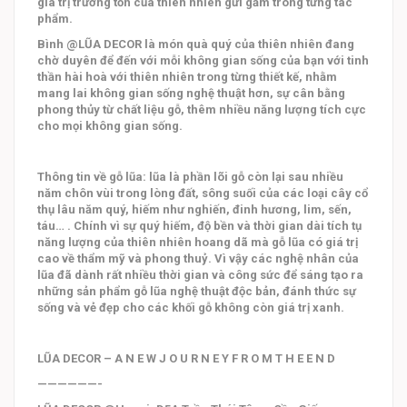
giá trị trường tồn của thiên nhiên gửi gắm trong từng tác
phẩm.
Bình @LŨA DECOR là món quà quý của thiên nhiên đang
chờ duyên để đến với mỗi không gian sống của bạn với tinh
thần hài hoà với thiên nhiên trong từng thiết kế, nhằm
mang lai không gian sống nghệ thuật hơn, sự cân bằng
phong thủy từ chất liệu gỗ, thêm nhiều năng lượng tích cực
cho mọi không gian sống.
Thông tin về gỗ lũa: lũa là phần lõi gỗ còn lại sau nhiều
năm chôn vùi trong lòng đất, sông suối của các loại cây cổ
thụ lâu năm quý, hiếm như nghiến, đinh hương, lim, sến,
táu… . Chính vì sự quý hiếm, độ bền và thời gian dài tích tụ
năng lượng của thiên nhiên hoang dã mà gỗ lũa có giá trị
cao về thẩm mỹ và phong thuỷ. Vì vậy các nghệ nhân của
lũa đã dành rất nhiều thời gian và công sức để sáng tạo ra
những sản phẩm gỗ lũa nghệ thuật độc bản, đánh thức sự
sống và vẻ đẹp cho các khối gỗ không còn giá trị xanh.
LŨA DECOR – A N E W J O U R N E Y F R O M T H E E N D
——————-