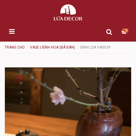
0
TRANG CHỦ
VASE | BÌNH HOA (ĐÃ BÁN)
BÌNH LŨA VA0039