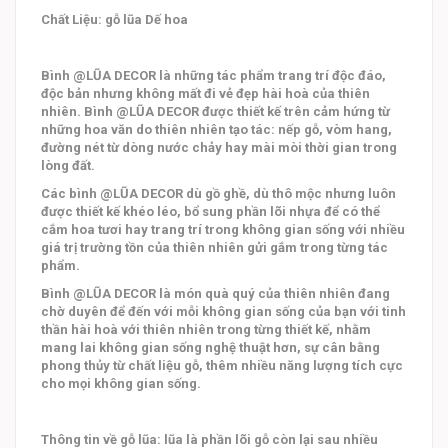
Chất Liệu: gỗ lũa Dế hoa
Bình @LŨA DECOR là những tác phẩm trang trí độc đáo,
độc bản nhưng không mất đi vẻ đẹp hài hoà của thiên
nhiên. Bình @LŨA DECOR được thiết kế trên cảm hứng từ
những hoa văn do thiên nhiên tạo tác: nếp gỗ, vòm hang,
đường nét từ dòng nước chảy hay mài mòi thời gian trong
lòng đất.
Các bình @LŨA DECOR dù gồ ghề, dù thô mộc nhưng luôn
được thiết kế khéo léo, bổ sung phần lõi nhựa để có thể
cắm hoa tươi hay trang trí trong không gian sống với nhiều
giá trị trường tồn của thiên nhiên gửi gắm trong từng tác
phẩm.
Bình @LŨA DECOR là món quà quý của thiên nhiên đang
chờ duyên để đến với mỗi không gian sống của bạn với tinh
thần hài hoà với thiên nhiên trong từng thiết kế, nhằm
mang lai không gian sống nghệ thuật hơn, sự cân bằng
phong thủy từ chất liệu gỗ, thêm nhiều năng lượng tích cực
cho mọi không gian sống.
Thông tin về gỗ lũa: lũa là phần lõi gỗ còn lại sau nhiều