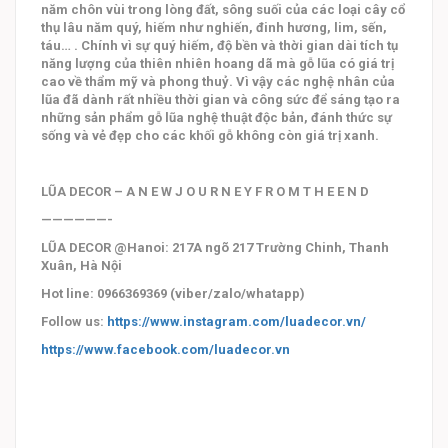
năm chôn vùi trong lòng đất, sông suối của các loại cây cổ
thụ lâu năm quý, hiếm như nghiến, đinh hương, lim, sến,
táu… . Chính vì sự quý hiếm, độ bền và thời gian dài tích tụ
năng lượng của thiên nhiên hoang dã mà gỗ lũa có giá trị
cao về thẩm mỹ và phong thuỷ. Vì vậy các nghệ nhân của
lũa đã dành rất nhiều thời gian và công sức để sáng tạo ra
những sản phẩm gỗ lũa nghệ thuật độc bản, đánh thức sự
sống và vẻ đẹp cho các khối gỗ không còn giá trị xanh.
LŨA DECOR – A N E W J O U R N E Y F R O M T H E E N D
——————-
LŨA DECOR @Hanoi:
217A ngõ 217 Trường Chinh, Thanh
Xuân, Hà Nội
Hot line: 0966369369 (viber/zalo/whatapp)
Follow us:
https://www.instagram.com/luadecor.vn/
https://www.facebook.com/luadecor.vn