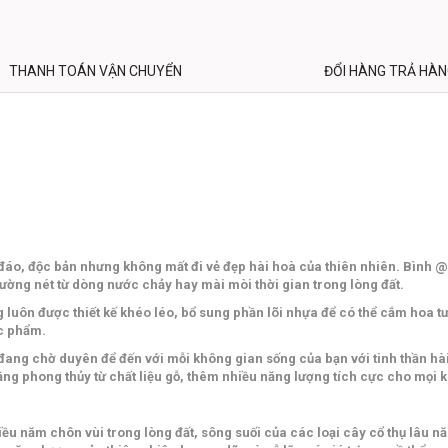
THANH TOÁN VẬN CHUYỂN
ĐỔI HÀNG TRẢ HÀ
đáo, độc bản nhưng không mất đi vẻ đẹp hài hoà của thiên nhiên. Bình 
đường nét từ dòng nước chảy hay mài mòi thời gian trong lòng đất.
ôn được thiết kế khéo léo, bổ sung phần lõi nhựa để có thể cắm hoa tươ
ác phẩm.
ng chờ duyên để đến với mỗi không gian sống của bạn với tinh thần hài 
ng phong thủy từ chất liệu gỗ, thêm nhiều năng lượng tích cực cho mọi 
nhiều năm chôn vùi trong lòng đất, sông suối của các loại cây cổ thụ lâu 