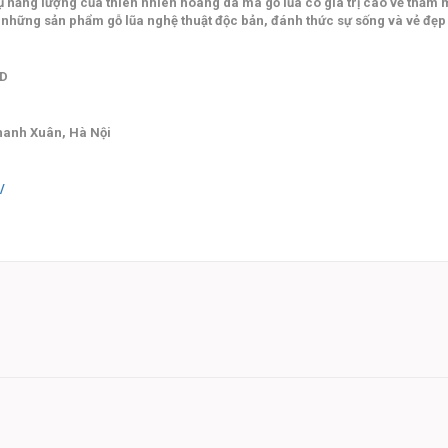
h tụ năng lượng của thiên nhiên hoang dã mà gỗ lũa có giá trị cao về thẩ
a những sản phẩm gỗ lũa nghệ thuật độc bản, đánh thức sự sống và vẻ đẹp 
 D
hanh Xuân, Hà Nội
/