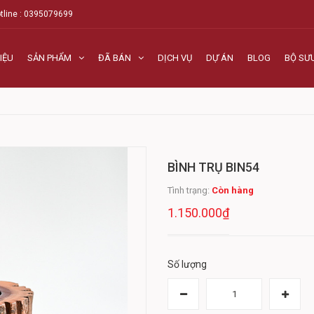
tline : 0395079699
IỆU
SẢN PHẨM
ĐÃ BÁN
DỊCH VỤ
DỰ ÁN
BLOG
BỘ SƯ
BÌNH TRỤ BIN54
Tình trạng:
Còn hàng
1.150.000₫
Số lượng