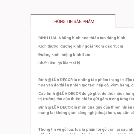
THÔNG TIN SẢN PHẨM
BÌNH LŨA: Những bình hoa thiên tạo dáng hình
Kích thước: đường kính ngoài 10cm cao 15cm
Đường kính miệng bình 5cm
Chất Liệu: gỗ lũa trai lý
Bình @LŨA DECOR là những tác phẩm trang trí độc 
hoa văn do thiên nhiên tạo tác: nếp gỗ, vòm hang, 
Các bình @LŨA DECOR dù gồ ghề, dù thô mộc nhưng lu
trị trường tồn của thiên nhiên gửi gắm trong từng t
Bình @LŨA DECOR là món quà quý của thiên nhiên đa
mang lai không gian sống nghệ thuật hơn, sự cân bằ
Thông tin về gỗ lũa: lũa là phần lõi gỗ còn lại sau 