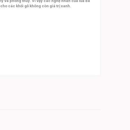
m mỹ và phong thuỷ. Vì vậy các nghệ nhân của lũa đã
cho các khối gỗ không còn giá trị xanh.