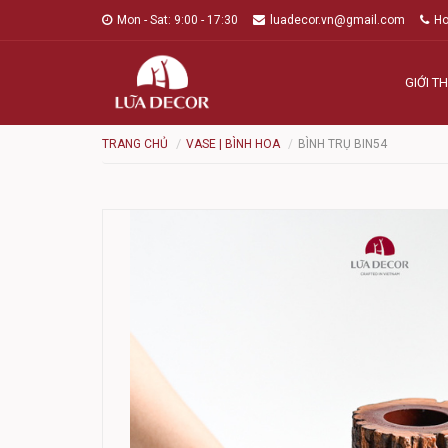
Mon - Sat: 9:00 - 17:30
luadecor.vn@gmail.com
Ho
GIỚI TH
TRANG CHỦ
VASE | BÌNH HOA
BÌNH TRỤ BIN54