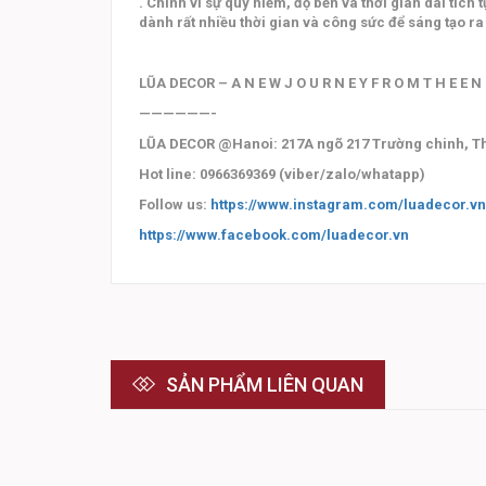
. Chính vì sự quý hiếm, độ bền và thời gian dài tíc
dành rất nhiều thời gian và công sức để sáng tạo r
LŨA DECOR – A N E W J O U R N E Y F R O M T H E E N
——————-
LŨA DECOR @Hanoi: 217A ngõ 217 Trường chinh, T
Hot line: 0966369369 (viber/zalo/whatapp)
Follow us:
https://www.instagram.com/luadecor.vn
https://www.facebook.com/luadecor.vn
SẢN PHẨM LIÊN QUAN