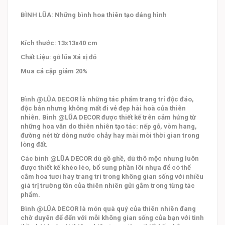
BÌNH LŨA: Những bình hoa thiên tạo dáng hình
Kích thước: 13x13x40 cm
Chất Liệu: gỗ lũa Xá xị đỏ
Mua cả cặp giảm 20%
Bình @LŨA DECOR là những tác phẩm trang trí độc đáo,
độc bản nhưng không mất đi vẻ đẹp hài hoà của thiên
nhiên. Bình @LŨA DECOR được thiết kế trên cảm hứng từ
những hoa văn do thiên nhiên tạo tác: nếp gỗ, vòm hang,
đường nét từ dòng nước chảy hay mài mòi thời gian trong
lòng đất.
Các bình @LŨA DECOR dù gồ ghề, dù thô mộc nhưng luôn
được thiết kế khéo léo, bổ sung phần lõi nhựa để có thể
cắm hoa tươi hay trang trí trong không gian sống với nhiều
giá trị trường tồn của thiên nhiên gửi gắm trong từng tác
phẩm.
Bình @LŨA DECOR là món quà quý của thiên nhiên đang
chờ duyên để đến với mỗi không gian sống của bạn với tinh