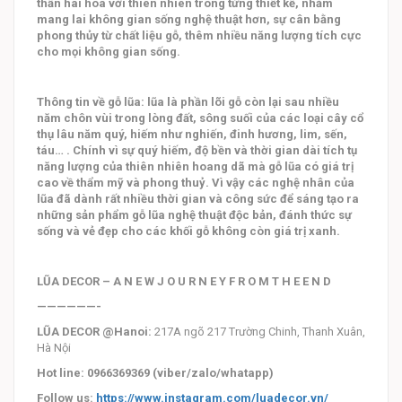
thần hài hoà với thiên nhiên trong từng thiết kế, nhằm
mang lai không gian sống nghệ thuật hơn, sự cân bằng
phong thủy từ chất liệu gỗ, thêm nhiều năng lượng tích cực
cho mọi không gian sống.
Thông tin về gỗ lũa: lũa là phần lõi gỗ còn lại sau nhiều
năm chôn vùi trong lòng đất, sông suối của các loại cây cổ
thụ lâu năm quý, hiếm như nghiến, đinh hương, lim, sến,
táu… . Chính vì sự quý hiếm, độ bền và thời gian dài tích tụ
năng lượng của thiên nhiên hoang dã mà gỗ lũa có giá trị
cao về thẩm mỹ và phong thuỷ. Vì vậy các nghệ nhân của
lũa đã dành rất nhiều thời gian và công sức để sáng tạo ra
những sản phẩm gỗ lũa nghệ thuật độc bản, đánh thức sự
sống và vẻ đẹp cho các khối gỗ không còn giá trị xanh.
LŨA DECOR – A N E W J O U R N E Y F R O M T H E E N D
——————-
LŨA DECOR @Hanoi:
217A ngõ 217 Trường Chinh, Thanh Xuân,
Hà Nội
Hot line: 0966369369 (viber/zalo/whatapp)
Follow us:
https://www.instagram.com/luadecor.vn/