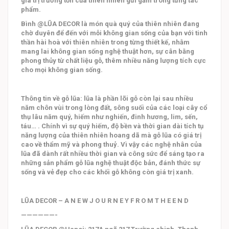
giá trị trường tồn của thiên nhiên gửi gắm trong từng tác
phẩm.
Bình @LŨA DECOR là món quà quý của thiên nhiên đang
chờ duyên để đến với mỗi không gian sống của bạn với tinh
thần hài hoà với thiên nhiên trong từng thiết kế, nhằm
mang lai không gian sống nghệ thuật hơn, sự cân bằng
phong thủy từ chất liệu gỗ, thêm nhiều năng lượng tích cực
cho mọi không gian sống.
Thông tin về gỗ lũa: lũa là phần lõi gỗ còn lại sau nhiều
năm chôn vùi trong lòng đất, sông suối của các loại cây cổ
thụ lâu năm quý, hiếm như nghiến, đinh hương, lim, sến,
táu… . Chính vì sự quý hiếm, độ bền và thời gian dài tích tụ
năng lượng của thiên nhiên hoang dã mà gỗ lũa có giá trị
cao về thẩm mỹ và phong thuỷ. Vì vậy các nghệ nhân của
lũa đã dành rất nhiều thời gian và công sức để sáng tạo ra
những sản phẩm gỗ lũa nghệ thuật độc bản, đánh thức sự
sống và vẻ đẹp cho các khối gỗ không còn giá trị xanh.
LŨA DECOR – A N E W J O U R N E Y F R O M T H E E N D
——————-