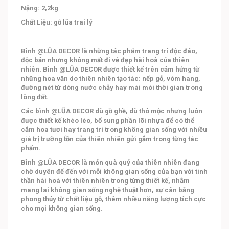
Nặng: 2,2kg
Chất Liệu: gỗ lũa trai lý
Bình @LŨA DECOR là những tác phẩm trang trí độc đáo,
độc bản nhưng không mất đi vẻ đẹp hài hoà của thiên
nhiên. Bình @LŨA DECOR được thiết kế trên cảm hứng từ
những hoa văn do thiên nhiên tạo tác: nếp gỗ, vòm hang,
đường nét từ dòng nước chảy hay mài mòi thời gian trong
lòng đất.
Các bình @LŨA DECOR dù gồ ghề, dù thô mộc nhưng luôn
được thiết kế khéo léo, bổ sung phần lõi nhựa để có thể
cắm hoa tươi hay trang trí trong không gian sống với nhiều
giá trị trường tồn của thiên nhiên gửi gắm trong từng tác
phẩm.
Bình @LŨA DECOR là món quà quý của thiên nhiên đang
chờ duyên để đến với mỗi không gian sống của bạn với tinh
thần hài hoà với thiên nhiên trong từng thiết kế, nhằm
mang lai không gian sống nghệ thuật hơn, sự cân bằng
phong thủy từ chất liệu gỗ, thêm nhiều năng lượng tích cực
cho mọi không gian sống.