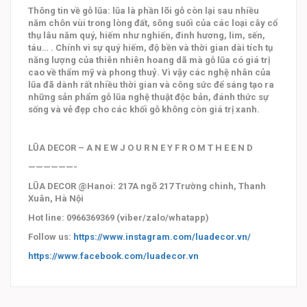
Thông tin về gỗ lũa: lũa là phần lõi gỗ còn lại sau nhiều
năm chôn vùi trong lòng đất, sông suối của các loại cây cổ
thụ lâu năm quý, hiếm như nghiến, đinh hương, lim, sến,
táu… . Chính vì sự quý hiếm, độ bền và thời gian dài tích tụ
năng lượng của thiên nhiên hoang dã mà gỗ lũa có giá trị
cao về thẩm mỹ và phong thuỷ. Vì vậy các nghệ nhân của
lũa đã dành rất nhiều thời gian và công sức để sáng tạo ra
những sản phẩm gỗ lũa nghệ thuật độc bản, đánh thức sự
sống và vẻ đẹp cho các khối gỗ không còn giá trị xanh.
LŨA DECOR – A N E W J O U R N E Y F R O M T H E E N D
——————-
LŨA DECOR @Hanoi: 217A ngõ 217 Trường chinh, Thanh
Xuân, Hà Nội
Hot line: 0966369369 (viber/zalo/whatapp)
Follow us:
https://www.instagram.com/luadecor.vn/
https://www.facebook.com/luadecor.vn