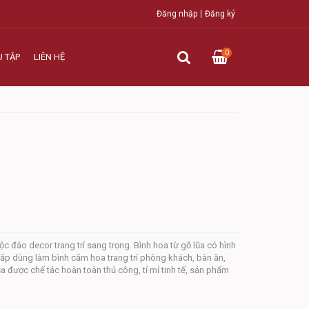
Đăng nhập
Đăng ký
0
U TẬP
LIÊN HỆ
ộc đáo decor trang trí sang trọng. Bình hoa từ gỗ lũa có hình
ắp dùng làm bình cắm hoa trang trí phòng khách, bàn ăn,
lũa được chế tác hoàn toàn thủ công, tỉ mỉ tinh tế, sản phẩm