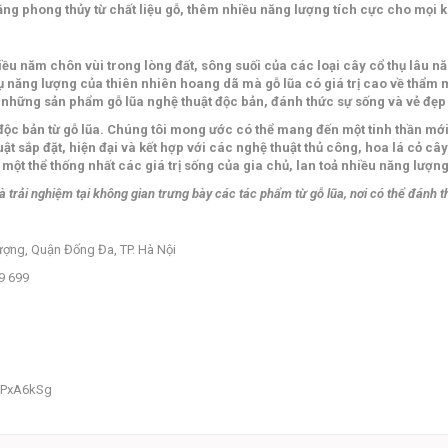
ng phong thủy từ chất liệu gỗ, thêm nhiều năng lượng tích cực cho mọi 
nhiều năm chôn vùi trong lòng đất, sông suối của các loại cây cổ thụ lâu 
h tụ năng lượng của thiên nhiên hoang dã mà gỗ lũa có giá trị cao về thẩ
a những sản phẩm gỗ lũa nghệ thuật độc bản, đánh thức sự sống và vẻ đẹp 
ộc bản từ gỗ lũa. Chúng tôi mong ước có thể mang đến một tinh thần mới
t sắp đặt, hiện đại và kết hợp với các nghệ thuật thủ công, hoa lá cỏ cây
ột thể thống nhất các giá trị sống của gia chủ, lan toả nhiều năng lượn
 trải nghiệm tại không gian trưng bày các tác phẩm từ gỗ lũa, nơi có thể đánh 
ợng, Quận Đống Đa, TP. Hà Nội
9 699
TPxA6kSg