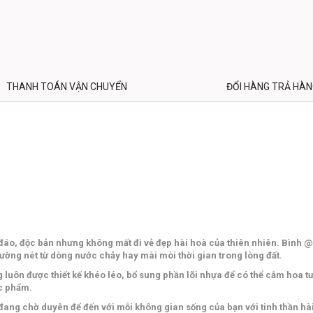
THANH TOÁN VẬN CHUYỂN
ĐỔI HÀNG TRẢ HÀ
đáo, độc bản nhưng không mất đi vẻ đẹp hài hoà của thiên nhiên. Bình 
đường nét từ dòng nước chảy hay mài mòi thời gian trong lòng đất.
ôn được thiết kế khéo léo, bổ sung phần lõi nhựa để có thể cắm hoa tươ
ác phẩm.
ng chờ duyên để đến với mỗi không gian sống của bạn với tinh thần hài 