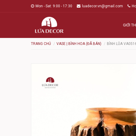
Mon - Sat: 9:00 - 17:30
luadecor.vn@gmail.com
Ho
GIỚI TH
TRANG CHỦ
VASE | BÌNH HOA (ĐÃ BÁN)
BÌNH LŨA VA051