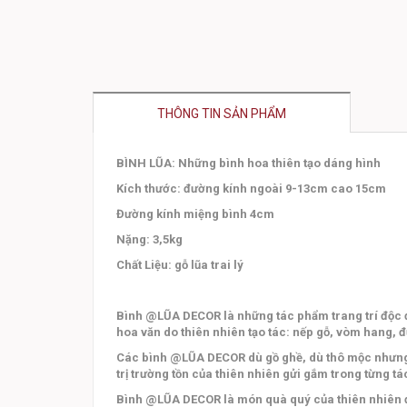
THÔNG TIN SẢN PHẨM
BÌNH LŨA: Những bình hoa thiên tạo dáng hình
Kích thước: đường kính ngoài 9-13cm cao 15cm
Đường kính miệng bình 4cm
Nặng: 3,5kg
Chất Liệu: gỗ lũa trai lý
Bình @LŨA DECOR là những tác phẩm trang trí độc 
hoa văn do thiên nhiên tạo tác: nếp gỗ, vòm hang, 
Các bình @LŨA DECOR dù gồ ghề, dù thô mộc nhưng lu
trị trường tồn của thiên nhiên gửi gắm trong từng t
Bình @LŨA DECOR là món quà quý của thiên nhiên đa