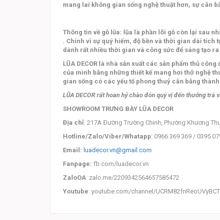
mang lai không gian sống nghệ thuật hơn, sự cân bằ
Thông tin về gỗ lũa: lũa là phần lõi gỗ còn lại sau 
. Chính vì sự quý hiếm, độ bền và thời gian dài tíc
dành rất nhiều thời gian và công sức để sáng tạo r
LŨA DECOR là nhà sản xuất các sản phẩm thủ công đ
của mình bằng những thiết kế mang hơi thở nghệ thuậ
gian sống có các yếu tố phong thuỷ cân bằng thành m
LŨA DECOR rất hoan hỷ chào đón quý vị đến thưởng trà và
SHOWROOM TRƯNG BÀY LŨA DECOR
Địa chỉ
: 217A Đường Trường Chinh, Phường Khương Thư
Hotline/Zalo/Viber/Whatapp
: 0966 369 369 / 0395 07
Email:
luadecor.vn@gmail.com
Fanpage:
fb.com/luadecor.vn
ZaloOA
: zalo.me/2209342564657585472
Youtube
: youtube.com/channel/UCRM82fnReoUVyBC