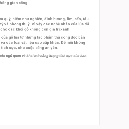
không gian sống.
năm quý, hiếm như nghiến, đinh hương, lim, sến, táu…
m mỹ và phong thuỷ. Vì vậy các nghệ nhân của lũa đã
cho các khối gỗ không còn giá trị xanh.
 của gỗ lũa từ những tác phẩm thủ công độc bản
 và các loại vật liệu cao cấp khác. Để mỗi không
g tích cực, cho cuộc sống an yên.
thức ngũ quan và khai mở năng lượng tích cực của bạn.