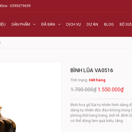
tline : 0395079699
IỆU
SẢN PHẨM
ĐÃ BÁN
DỊCH VỤ
DỰ ÁN
BLOG
BỘ SƯ
6
BÌNH LŨA VA0516
Tình trạng:
Hết hàng
1.700.000₫
1.550.000₫
Bình hoa gỗ lũa tự nhiên hình dáng đ
dáng tự nhiên độc đáo không trùng l
phòng thờ trang trọng, tinh tế. Bình 
có thể dùng làm quà biếu, tặng.