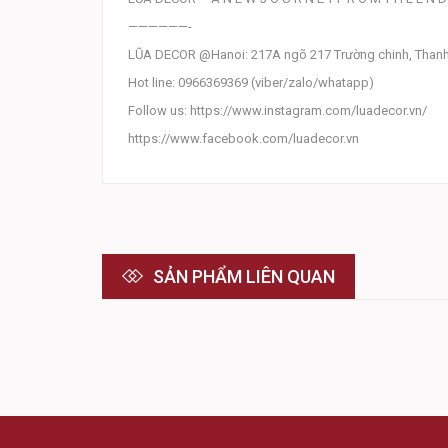
——————-
LŨA DECOR @Hanoi: 217A ngõ 217 Trường chinh, Thanh
Hot line: 0966369369 (viber/zalo/whatapp)
Follow us: https://www.instagram.com/luadecor.vn/
https://www.facebook.com/luadecor.vn
SẢN PHẨM LIÊN QUAN