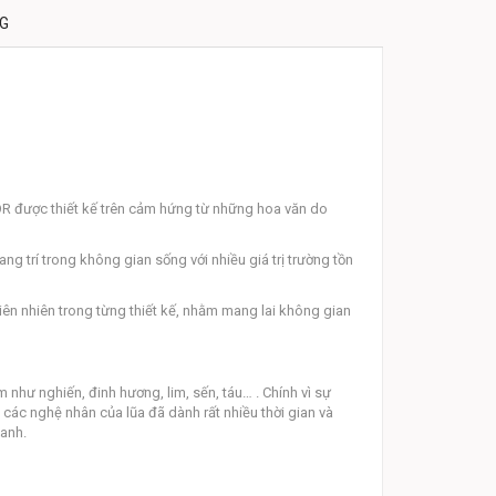
NG
R được thiết kế trên cảm hứng từ những hoa văn do
 trí trong không gian sống với nhiều giá trị trường tồn
ên nhiên trong từng thiết kế, nhằm mang lai không gian
m như nghiến, đinh hương, lim, sến, táu… . Chính vì sự
 các nghệ nhân của lũa đã dành rất nhiều thời gian và
xanh.