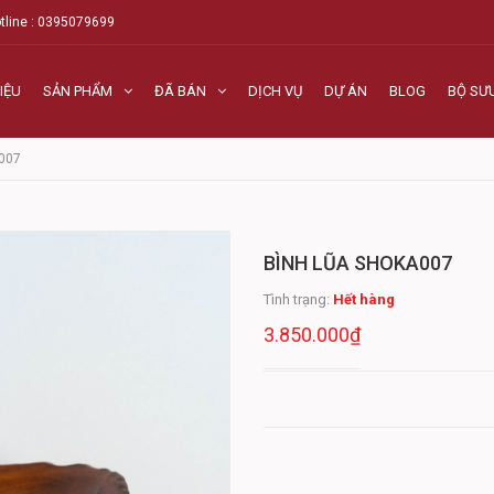
tline : 0395079699
IỆU
SẢN PHẨM
ĐÃ BÁN
DỊCH VỤ
DỰ ÁN
BLOG
BỘ SƯ
A007
BÌNH LŨA SHOKA007
Tình trạng:
Hết hàng
3.850.000₫