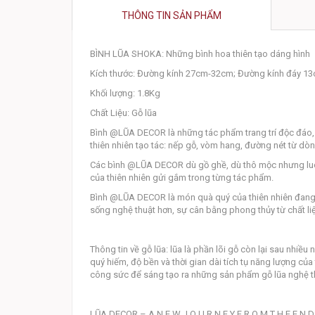
THÔNG TIN SẢN PHẨM
BÌNH LŨA SHOKA: Những bình hoa thiên tạo dáng hình
Kích thước: Đường kính 27cm-32cm; Đường kính đáy 1
Khối lượng: 1.8Kg
Chất Liệu: Gỗ lũa
Bình @LŨA DECOR là những tác phẩm trang trí độc đáo,
thiên nhiên tạo tác: nếp gỗ, vòm hang, đường nét từ dòn
Các bình @LŨA DECOR dù gồ ghề, dù thô mộc nhưng luôn đ
của thiên nhiên gửi gắm trong từng tác phẩm.
Bình @LŨA DECOR là món quà quý của thiên nhiên đang ch
sống nghệ thuật hơn, sự cân bằng phong thủy từ chất li
Thông tin về gỗ lũa: lũa là phần lõi gỗ còn lại sau nhiều
quý hiếm, độ bền và thời gian dài tích tụ năng lượng của
công sức để sáng tạo ra những sản phẩm gỗ lũa nghệ th
LŨA DECOR – A N E W J O U R N E Y F R O M T H E E N D