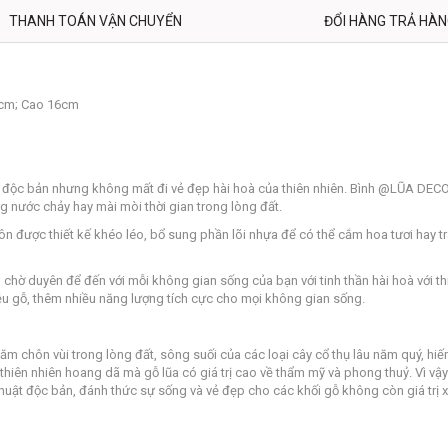
THANH TOÁN VẬN CHUYỂN
ĐỔI HÀNG TRẢ HÀ
3cm; Cao 16cm
 độc bản nhưng không mất đi vẻ đẹp hài hoà của thiên nhiên. Bình @LŨA DECO
g nước chảy hay mài mòi thời gian trong lòng đất.
ược thiết kế khéo léo, bổ sung phần lõi nhựa để có thể cắm hoa tươi hay trang
ờ duyên để đến với mỗi không gian sống của bạn với tinh thần hài hoà với thi
ệu gỗ, thêm nhiều năng lượng tích cực cho mọi không gian sống.
 năm chôn vùi trong lòng đất, sông suối của các loại cây cổ thụ lâu năm quý, hiế
 thiên nhiên hoang dã mà gỗ lũa có giá trị cao về thẩm mỹ và phong thuỷ. Vì vậy
uật độc bản, đánh thức sự sống và vẻ đẹp cho các khối gỗ không còn giá trị 