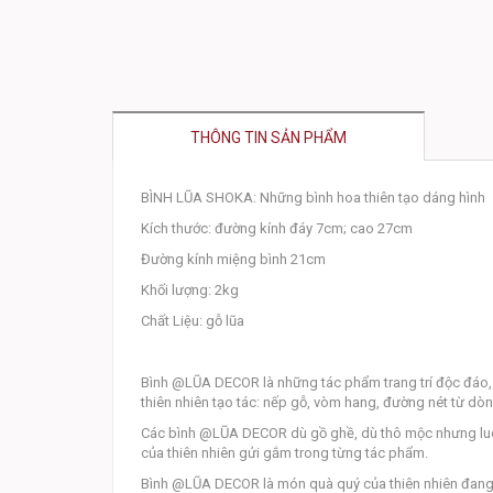
THÔNG TIN SẢN PHẨM
BÌNH LŨA SHOKA: Những bình hoa thiên tạo dáng hình
Kích thước: đường kính đáy 7cm; cao 27cm
Đường kính miệng bình 21cm
Khối lượng: 2kg
Chất Liệu: gỗ lũa
Bình @LŨA DECOR là những tác phẩm trang trí độc đáo,
thiên nhiên tạo tác: nếp gỗ, vòm hang, đường nét từ dòn
Các bình @LŨA DECOR dù gồ ghề, dù thô mộc nhưng luôn đ
của thiên nhiên gửi gắm trong từng tác phẩm.
Bình @LŨA DECOR là món quà quý của thiên nhiên đang ch