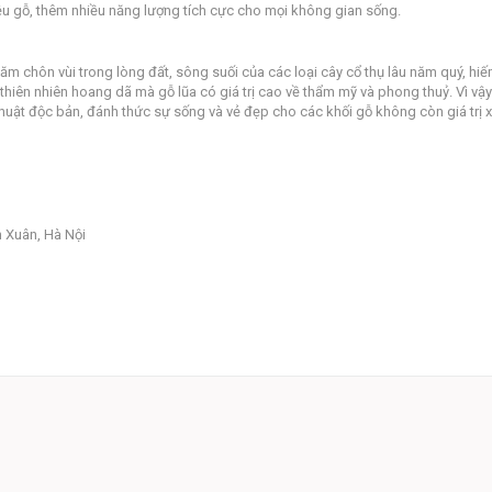
ệu gỗ, thêm nhiều năng lượng tích cực cho mọi không gian sống.
 năm chôn vùi trong lòng đất, sông suối của các loại cây cổ thụ lâu năm quý, hiế
 thiên nhiên hoang dã mà gỗ lũa có giá trị cao về thẩm mỹ và phong thuỷ. Vì vậy
uật độc bản, đánh thức sự sống và vẻ đẹp cho các khối gỗ không còn giá trị 
 Xuân, Hà Nội