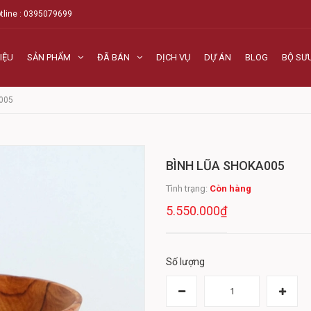
tline : 0395079699
IỆU
SẢN PHẨM
ĐÃ BÁN
DỊCH VỤ
DỰ ÁN
BLOG
BỘ SƯ
A005
BÌNH LŨA SHOKA005
Tình trạng:
Còn hàng
5.550.000₫
Số lượng