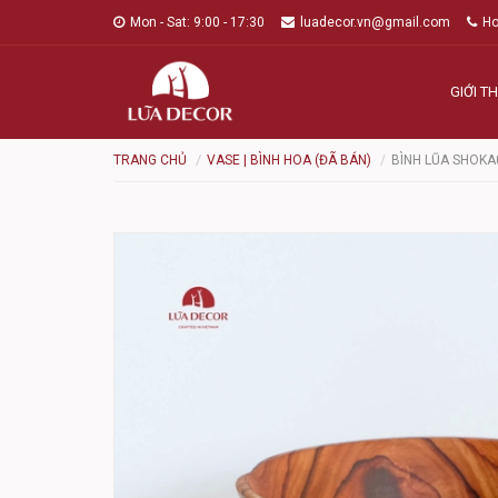
Mon - Sat: 9:00 - 17:30
luadecor.vn@gmail.com
Ho
GIỚI TH
TRANG CHỦ
VASE | BÌNH HOA (ĐÃ BÁN)
BÌNH LŨA SHOK