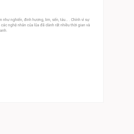
m như nghiến, đinh hương, lim, sến, táu… . Chính vì sự
 các nghệ nhân của lũa đã dành rất nhiều thời gian và
xanh.