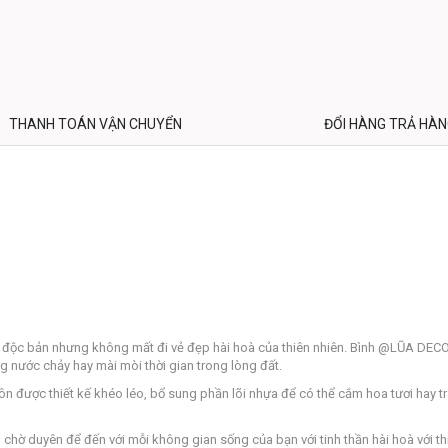
THANH TOÁN VẬN CHUYỂN
ĐỔI HÀNG TRẢ HÀ
 độc bản nhưng không mất đi vẻ đẹp hài hoà của thiên nhiên. Bình @LŨA DECO
g nước chảy hay mài mòi thời gian trong lòng đất.
ược thiết kế khéo léo, bổ sung phần lõi nhựa để có thể cắm hoa tươi hay trang
ờ duyên để đến với mỗi không gian sống của bạn với tinh thần hài hoà với thi