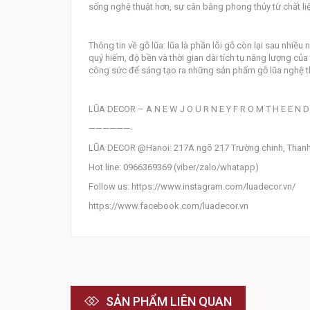
sống nghệ thuật hơn, sự cân bằng phong thủy từ chất li
Thông tin về gỗ lũa: lũa là phần lõi gỗ còn lại sau nhiều
quý hiếm, độ bền và thời gian dài tích tụ năng lượng của
công sức để sáng tạo ra những sản phẩm gỗ lũa nghệ th
LŨA DECOR – A N E W J O U R N E Y F R O M T H E E N D
——————-
LŨA DECOR @Hanoi: 217A ngõ 217 Trường chinh, Thanh
Hot line: 0966369369 (viber/zalo/whatapp)
Follow us: https://www.instagram.com/luadecor.vn/
https://www.facebook.com/luadecor.vn
SẢN PHẨM LIÊN QUAN