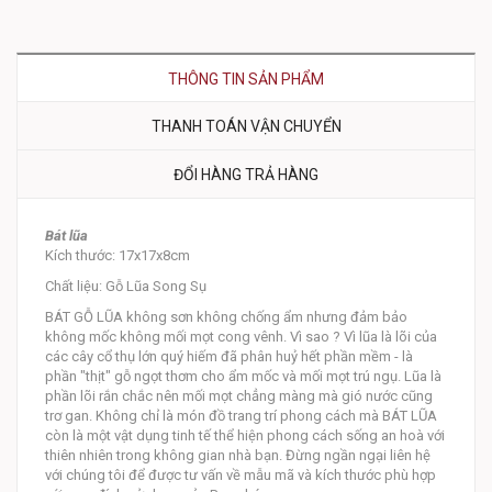
THÔNG TIN SẢN PHẨM
THANH TOÁN VẬN CHUYỂN
ĐỔI HÀNG TRẢ HÀNG
Bát lũa
Kích thước: 17x17x8cm
Chất liệu: Gỗ Lũa Song Sụ
BÁT GỖ LŨA không sơn không chống ẩm nhưng đảm bảo
không mốc không mối mọt cong vênh. Vì sao ? Vì lũa là lõi của
các cây cổ thụ lớn quý hiếm đã phân huỷ hết phần mềm - là
phần "thịt" gỗ ngọt thơm cho ẩm mốc và mối mọt trú ngụ. Lũa là
phần lõi rắn chắc nên mối mọt chẳng màng mà gió nước cũng
trơ gan. Không chỉ là món đồ trang trí phong cách mà BÁT LŨA
còn là một vật dụng tinh tế thể hiện phong cách sống an hoà với
thiên nhiên trong không gian nhà bạn. Đừng ngần ngại liên hệ
với chúng tôi để được tư vấn về mẫu mã và kích thước phù hợp