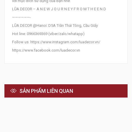
với mục đích sử dụng của Bạn nhé.
LŨA DECOR – A N E W J O U R N E Y F R O M T H E E N D
——————-
LŨA DECOR @Hanoi: D5A Trần Thái Tông, Cầu Giấy
Hot line: 0966369369 (viber/zalo/whatapp)
Follow us: https://www.instagram.com/luadecor.vn/
https://www.facebook.com/luadecor.vn
SẢN PHẨM LIÊN QUAN