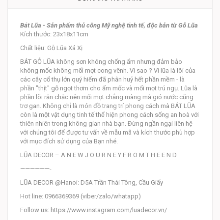
Bát Lũa - Sản phẩm thủ công Mỹ nghệ tinh tế, độc bản từ Gỗ Lũa
Kích thước: 23x18x11cm
Chất liệu: Gỗ Lũa Xá Xị
BÁT GỖ LŨA không sơn không chống ẩm nhưng đảm bảo
không mốc không mối mọt cong vênh. Vì sao ? Vì lũa là lõi của
các cây cổ thụ lớn quý hiếm đã phân huỷ hết phần mềm - là
phần "thịt" gỗ ngọt thơm cho ẩm mốc và mối mọt trú ngụ. Lũa là
phần lõi rắn chắc nên mối mọt chẳng màng mà gió nước cũng
trơ gan. Không chỉ là món đồ trang trí phong cách mà BÁT LŨA
còn là một vật dụng tinh tế thể hiện phong cách sống an hoà với
thiên nhiên trong không gian nhà bạn. Đừng ngần ngại liên hệ
với chúng tôi để được tư vấn về mẫu mã và kích thước phù hợp
với mục đích sử dụng của Bạn nhé.
LŨA DECOR – A N E W J O U R N E Y F R O M T H E E N D
——————-
LŨA DECOR @Hanoi: D5A Trần Thái Tông, Cầu Giấy
Hot line: 0966369369 (viber/zalo/whatapp)
Follow us: https://www.instagram.com/luadecor.vn/