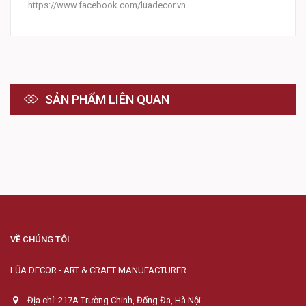
https://www.facebook.com/luadecor.vn
SẢN PHẨM LIÊN QUAN
VỀ CHÚNG TÔI
LŨA DECOR - ART & CRAFT MANUFACTURER
Địa chỉ: 217A Trường Chinh, Đống Đa, Hà Nội.