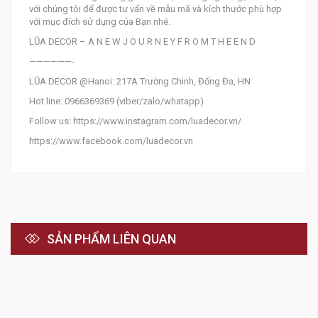
với chúng tôi để được tư vấn về mẫu mã và kích thước phù hợp
với mục đích sử dụng của Bạn nhé.
LŨA DECOR – A N E W J O U R N E Y F R O M T H E E N D
——————-
LŨA DECOR @Hanoi: 217A Trường Chinh, Đống Đa, HN
Hot line: 0966369369 (viber/zalo/whatapp)
Follow us: https://www.instagram.com/luadecor.vn/
https://www.facebook.com/luadecor.vn
SẢN PHẨM LIÊN QUAN