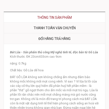
THÔNG TIN SẢN PHẨM
THANH TOÁN VẬN CHUYỂN
ĐỔI HÀNG TRẢ HÀNG
Bát Lũa - Sản phẩm thủ công Mỹ nghệ tinh tế, độc bản từ Gỗ Lũa
Kích thước: ĐK 23cmX33cm cao 9cm
nặng: 0.7kg
Chất liệu: Gỗ Lũa dế hoa
BÁT GỖ LŨA không sơn không chống ẩm nhưng đảm bảo
không mốc không mối mọt cong vênh. Vì sao ? Vì lũa là lõi của
các cây cổ thụ lớn quý hiếm đã phân huỷ hết phần mềm - là
phần "thịt" gỗ ngọt thơm cho ẩm mốc và mối mọt trú ngụ. Lũa là
phần lõi rắn chắc nên mối mọt chẳng màng mà gió nước cũng
trơ gan. Không chỉ là món đồ trang trí phong cách mà BÁT LŨA
còn là một vật dụng tinh tế thể hiện phong cách sống an hoà với
thiên nhiên trong không gian nhà bạn. Đừng ngần ngại liên hệ