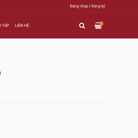
Đăng nhập
Đăng ký
0
U TẬP
LIÊN HỆ
Ụ