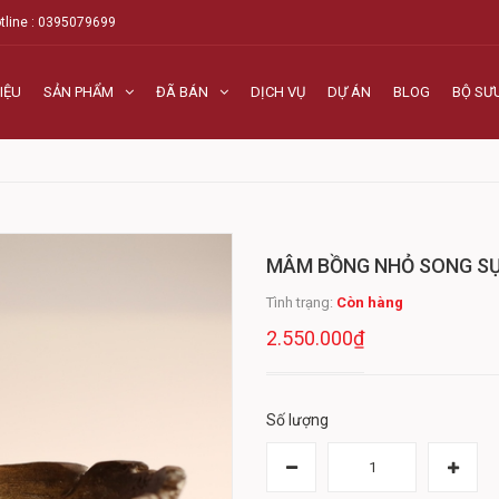
tline : 0395079699
IỆU
SẢN PHẨM
ĐÃ BÁN
DỊCH VỤ
DỰ ÁN
BLOG
BỘ SƯ
MÂM BỒNG NHỎ SONG S
Tình trạng:
Còn hàng
2.550.000₫
Số lượng