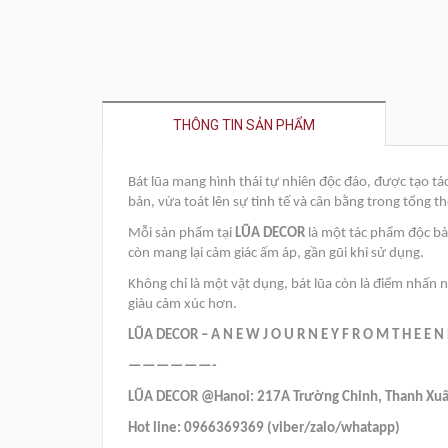
THÔNG TIN SẢN PHẨM
Bát lũa mang hình thái tự nhiên độc đáo, được tạo 
bản, vừa toát lên sự tinh tế và cân bằng trong tổng th
Mỗi sản phẩm tại
LŨA DECOR
là một tác phẩm độc bản
còn mang lại cảm giác ấm áp, gần gũi khi sử dụng.
Không chỉ là một vật dụng, bát lũa còn là điểm nhấn 
giàu cảm xúc hơn.
LŨA DECOR – A N E W J O U R N E Y F R O M T H E E N
——————-
LŨA DECOR @Hanoi: 217A Trường Chinh, Thanh Xu
Hot line: 0966369369 (viber/zalo/whatapp)