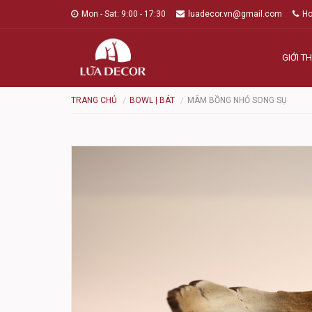
Mon - Sat: 9:00 - 17:30
luadecor.vn@gmail.com
Ho
GIỚI TH
TRANG CHỦ
BOWL | BÁT
MÂM BỒNG NHỎ SONG SỤ