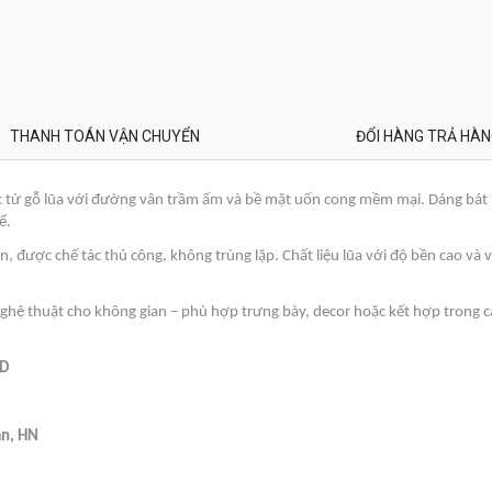
THANH TOÁN VẬN CHUYỂN
ĐỔI HÀNG TRẢ HÀ
tác từ gỗ lũa với đường vân trầm ấm và bề mặt uốn cong mềm mại. Dáng bát
ể.
, được chế tác thủ công, không trùng lặp. Chất liệu lũa với độ bền cao và v
nghệ thuật cho không gian – phù hợp trưng bày, decor hoặc kết hợp trong cá
 D
ân, HN