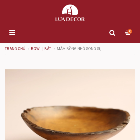
0
TRANG CHỦ
BOWL | BÁT
MÂM BỒNG NHỎ SONG SỤ