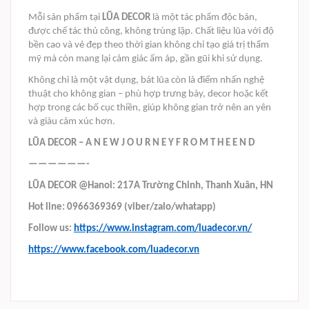
Mỗi sản phẩm tại
LŨA DECOR
là một tác phẩm độc bản,
được chế tác thủ công, không trùng lặp. Chất liệu lũa với độ
bền cao và vẻ đẹp theo thời gian không chỉ tạo giá trị thẩm
mỹ mà còn mang lại cảm giác ấm áp, gần gũi khi sử dụng.
Không chỉ là một vật dụng, bát lũa còn là điểm nhấn nghệ
thuật cho không gian – phù hợp trưng bày, decor hoặc kết
hợp trong các bố cục thiền, giúp không gian trở nên an yên
và giàu cảm xúc hơn.
LŨA DECOR – A N E W J O U R N E Y F R O M T H E E N D
——————-
LŨA DECOR @Hanoi: 217A Trường Chinh, Thanh Xuân, HN
Hot line: 0966369369 (viber/zalo/whatapp)
Follow us:
https://www.instagram.com/luadecor.vn/
https://www.facebook.com/luadecor.vn