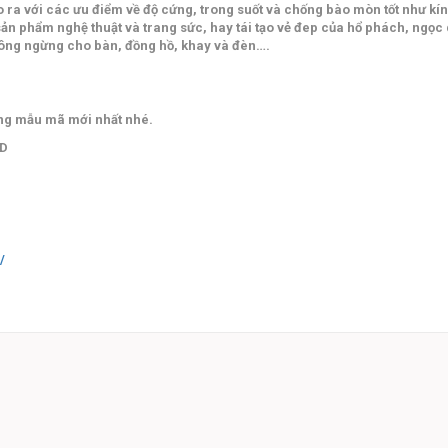
a với các ưu điểm về độ cứng, trong suốt và chống bào mòn tốt như kính
ản phẩm nghệ thuật và trang sức, hay tái tạo vẻ đep của hổ phách, ngọc
không ngừng cho bàn, đồng hồ, khay và đèn….
ững mẫu mã mới nhất nhé.
 D
/