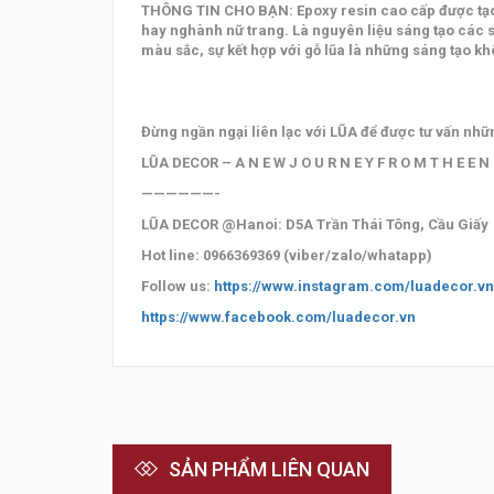
THÔNG TIN CHO BẠN: Epoxy resin cao cấp được tạo r
hay nghành nữ trang. Là nguyên liệu sáng tạo các s
màu sắc, sự kết hợp với gỗ lũa là những sáng tạo 
Đừng ngần ngại liên lạc với LŨA để được tư vấn nh
LŨA DECOR – A N E W J O U R N E Y F R O M T H E E N
——————-
LŨA DECOR @Hanoi: D5A Trần Thái Tông, Cầu Giấy
Hot line: 0966369369 (viber/zalo/whatapp)
Follow us:
https://www.instagram.com/luadecor.vn
https://www.facebook.com/luadecor.vn
SẢN PHẨM LIÊN QUAN