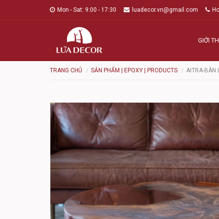
Mon - Sat: 9:00 - 17:30
luadecor.vn@gmail.com
Ho
GIỚI TH
TRANG CHỦ
SẢN PHẨM | EPOXY | PRODUCTS
AITRA-BÀN 