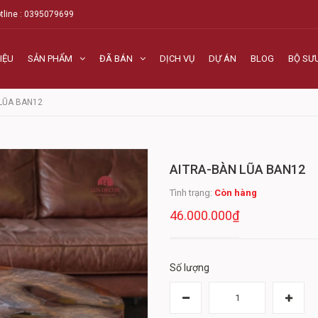
tline : 0395079699
IỆU
SẢN PHẨM
ĐÃ BÁN
DỊCH VỤ
DỰ ÁN
BLOG
BỘ SƯ
LŨA BAN12
AITRA-BÀN LŨA BAN12
Tình trạng:
Còn hàng
46.000.000₫
Số lượng