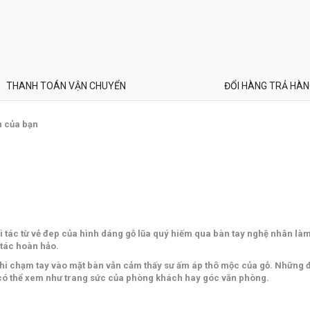
THANH TOÁN VẬN CHUYỂN
ĐỔI HÀNG TRẢ HÀ
n của bạn
 tác từ vẻ đep của hình dáng gỗ lũa quý hiếm qua bàn tay nghệ nhân làm
 tác hoàn hảo.
 khi chạm tay vào mặt bàn vẫn cảm thấy sư ấm áp thô mộc của gỗ. Những 
có thể xem như trang sức của phòng khách hay góc văn phòng.