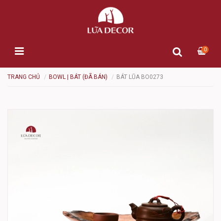
0
TRANG CHỦ
BOWL | BÁT (ĐÃ BÁN)
BÁT LŨA BO0273