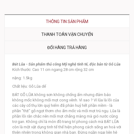
THÔNG TIN SẢN PHẨM
THANH TOÁN VẬN CHUYỂN
ĐỔI HÀNG TRẢ HÀNG
Bát Lũa - Sản phẩm thủ công Mỹ nghệ tinh tế, độc bản từ Gỗ Lũa
Kích thước: Cao 11 cm ngang 28 cm rộng 32 cm
nặng: 1.5kg
Chất liệu: Gỗ Lũa dế
BÁT GỖ LŨA không sơn không chống ẩm nhưng đảm bảo
không mốc không mối mọt cong vênh. Vì sao ? Vì lũa là lõi của
các cây cổ thụ lớn quý hiếm đã phân huỷ hết phần mềm - là
phần "thịt" gỗ ngọt thơm cho ẩm mốc và mối mọt trú ngụ. Lũa là
phần lõi rắn chắc nên mối mọt chẳng màng mà gió nước cũng
trơ gan. Không chỉ là món đồ trang trí phong cách mà BÁT LŨA
còn là một vật dụng tinh tế thể hiện phong cách sống an hoà với
thiên nhiên trong không gian nhà bạn. Đừng ngần ngại liên hệ