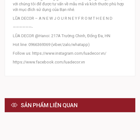
với chúng tôi để được tư vấn về mẫu mã và kích thước phù hợp
với mục đích sử dụng của Bạn nhé.
LŨA DECOR – A N E W J O U R N E Y F R O M T H E E N D
——————-
LŨA DECOR @Hanoi: 217A Trường Chinh, Đống Đa, HN
Hot line: 0966369369 (viber/zalo/whatapp)
Follow us: https://www.instagram.com/luadecor.vn/
https://www.facebook.com/luadecor.vn
SẢN PHẨM LIÊN QUAN