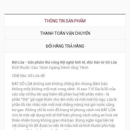
THÔNG TIN SẢN PHẨM
THANH TOÁN VẬN CHUYỂN
ĐỔI HÀNG TRẢ HÀNG
Bát Lũa - Sản phẩm thủ công Mỹ nghệ tinh tế, độc bản từ Gỗ Lũa
Kích thước: Cao 16cm ngang 34cm rộng 19cm
Chất liệu: Gỗ Lũa dế
BÁT GỖ LŨA không sơn không chống ẩm nhưng đảm bảo
không mốc không mối mọt cong vênh. Vì sao ? Vì lũa là lõi của
các cây cổ thụ lớn quý hiếm đã phân huỷ hết phần mềm - là
phần "thịt" gỗ ngọt thơm cho ẩm mốc và mối mọt trú ngụ. Lũa là
phần lõi rắn chắc nên mối mọt chẳng màng mà gió nước cũng
trơ gan. Không chỉ là món đồ trang trí phong cách mà BÁT LŨA
còn là một vật dụng tinh tế thể hiện phong cách sống an hoà với
thiên nhiên trong không gian nhà bạn. Đừng ngần ngại liên hệ
với chúng tôi để được tư vấn về mẫu mã và kích thước phù hợp