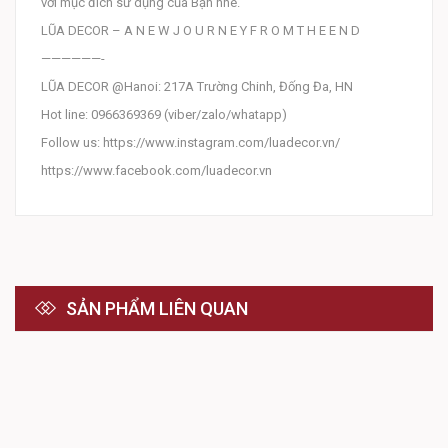
với mục đích sử dụng của Bạn nhé.
LŨA DECOR – A N E W J O U R N E Y F R O M T H E E N D
——————-
LŨA DECOR @Hanoi: 217A Trường Chinh, Đống Đa, HN
Hot line: 0966369369 (viber/zalo/whatapp)
Follow us: https://www.instagram.com/luadecor.vn/
https://www.facebook.com/luadecor.vn
SẢN PHẨM LIÊN QUAN